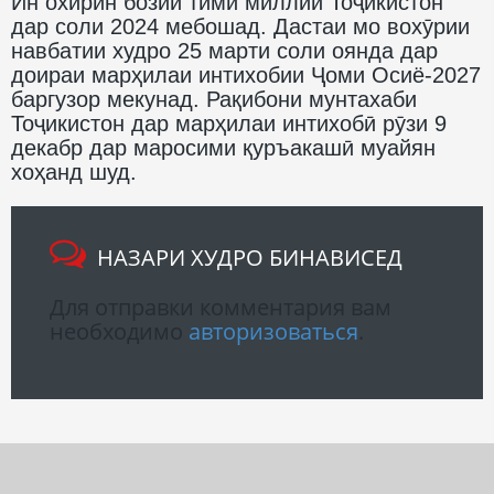
Ин охирин бозии тими миллии Тоҷикистон
дар соли 2024 мебошад. Дастаи мо вохӯрии
навбатии худро 25 марти соли оянда дар
доираи марҳилаи интихобии Ҷоми Осиё-2027
баргузор мекунад. Рақибони мунтахаби
Тоҷикистон дар марҳилаи интихобӣ рӯзи 9
декабр дар маросими қуръакашӣ муайян
хоҳанд шуд.
НАЗАРИ ХУДРО БИНАВИСЕД
Для отправки комментария вам
необходимо
авторизоваться
.