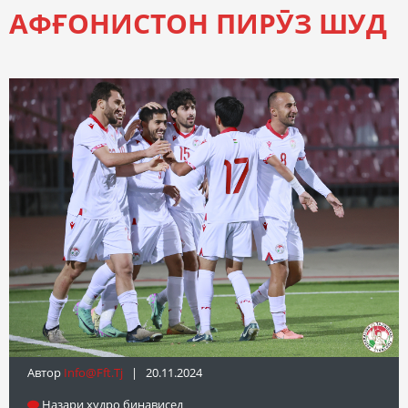
АФҒОНИСТОН ПИРӮЗ ШУД
Автор
Info@fft.tj
| 20.11.2024
Назари худро бинависед