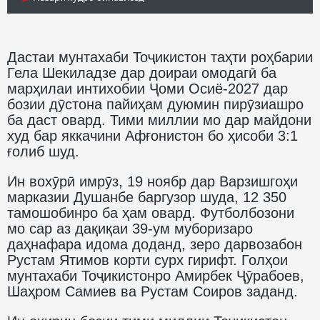
Дастаи мунтахаби Тоҷикистон таҳти роҳбарии
Гела Шекиладзе дар доираи омодагӣ ба
марҳилаи интихобии Ҷоми Осиё-2027 дар
бозии дӯстона пайиҳам дуюмин пирӯзиашро
ба даст овард. Тими миллии мо дар майдони
худ бар яккачини Афғонистон бо ҳисоби 3:1
ғолиб шуд.
Ин вохӯрӣ имрӯз, 19 ноябр дар Варзишгоҳи
марказии Душанбе баргузор шуда, 12 350
тамошобинро ба ҳам овард. Футболбозони
мо сар аз дақиқаи 39-ум муборизаро
даҳнафара идома доданд, зеро дарвозабон
Рустам Ятимов корти сурх гирифт. Голҳои
мунтахаби Тоҷикистонро Амирбек Ҷӯрабоев,
Шаҳром Самиев ва Рустам Соиров заданд.