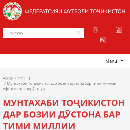
Menu
≡
Асосӣ
ФФТ_TJ
Мунтахаби Тоҷикистон дар бозии дӯстона бар тими миллии
Афғонистон пирӯз шуд
МУНТАХАБИ ТОҶИКИСТОН
ДАР БОЗИИ ДӮСТОНА БАР
ТИМИ МИЛЛИИ