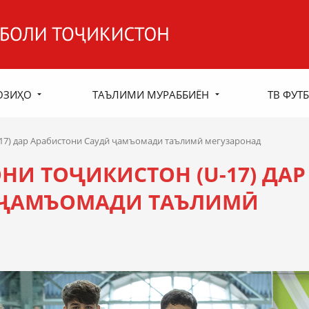
ОЗИҲО
ТАЪЛИМИ МУРАББИЁН
ТВ ФУТБ
17) дар Арабистони Саудӣ ҷамъомади таълимӣ мегузаронад
НИ ТОҶИКИСТОН (U-17) ДАР
 ҶАМЪОМАДИ ТАЪЛИМӢ