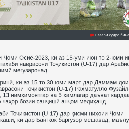
Назари худро бин
и Ҷоми Осиё-2023, ки аз 15-уми июн то 2-юми 
тахаби наврасони Тоҷикистон (U-17) дар Араби
имӣ мегузаронад.
инӣ, ки аз 15 то 30-юми март дар Даммам дои
врасони Тоҷикистон (U-17) Раҳматулло Фузайл
, 13 нимҳимоятгар ва 5 ҳамлагар даъват кардаа
 чаҳор бозии санҷишӣ анҷом медиҳанд.
хаби Тоҷикистон (U-17) дар қисми ниҳоии Ҷоми
акашӣ, ки дар Бангкок баргузор мешавад, маъл