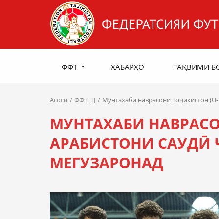
ФФТ
ХАБАРҲО
ТАҚВИМИ Б
Асосӣ
ФФТ_TJ
Мунтахаби наврасони Тоҷикистон (U-
МУНТАХАБИ НАВРАСО
АРАБИСТОНИ САУДӢ
МЕГУЗАРОНАД