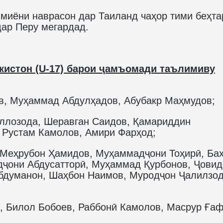
 миёни наврасон дар Таиланд чаҳор тими беҳта
дар Перу мегардад.
кистон (U-17) барои ҷамъомади таълимиву
в, Муҳаммад Абдулҳадов, Абубакр Маҳмудов;
ллозода, Шеравган Саидов, Қамариддин
Рустам Камолов, Амири Фарҳод;
 Меҳрубон Ҳамидов, Муҳаммадҷони Тоҳирӣ, Ба
дҷони Абдусатторӣ, Муҳаммад Қурбонов, Ҷовид
Абдуманон, Шаҳбон Наимов, Муродҷон Ҷалилзод
 Билол Бобоев, Раббонӣ Камолов, Масрур Ғаф