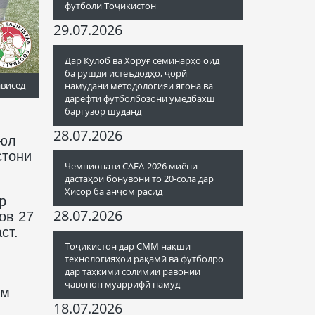
футболи Тоҷикистон
29.07.2026
Дар Кӯлоб ва Хоруғ семинарҳо оид
ба рушди истеъдодҳо, ҷорӣ
ависед
намудани методологияи ягона ва
дарёфти футболбозони умедбахш
баргузор шуданд
28.07.2026
июл
стони
Чемпионати CAFA-2026 миёни
дастаҳои бонувони то 20-сола дар
Ҳисор ба анҷом расид
р
28.07.2026
ов 27
ст.
Тоҷикистон дар СММ нақши
технологияҳои рақамӣ ва футболро
дар таҳкими солимии равонии
ҷавонон муаррифӣ намуд
ум
18.07.2026