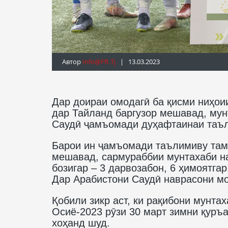
Автор
Info@fft.tj
| 13.03.2023
Дар доираи омодагӣ ба қисми ниҳои
дар Тайланд баргузор мешавад, мун
Саудӣ ҷамъомади дуҳафтаинаи таъл
Барои ин ҷамъомади таълимиву тамр
мешавад, сармураббии мунтахаби на
бозигар – 3 дарвозабон, 6 ҳимоятгар
Дар Арабистони Саудӣ наврасони мо
Қобили зикр аст, ки рақибони мунта
Осиё-2023 рӯзи 30 март зимни қуръ
хоҳанд шуд.