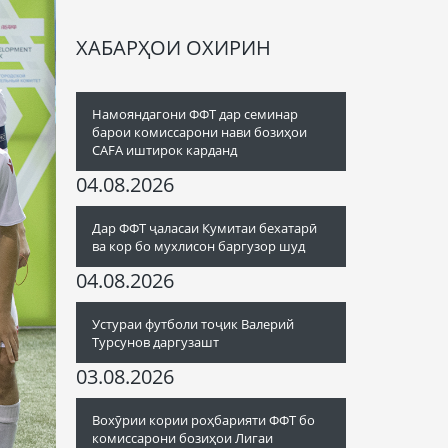
ХАБАРҲОИ ОХИРИН
Намояндагони ФФТ дар семинар
барои комиссарони нави бозиҳои
CAFA иштирок карданд
04.08.2026
Дар ФФТ ҷаласаи Кумитаи бехатарӣ
ва кор бо мухлисон баргузор шуд
04.08.2026
Устураи футболи тоҷик Валерий
Турсунов даргузашт
03.08.2026
Вохӯрии кории роҳбарияти ФФТ бо
комиссарони бозиҳои Лигаи