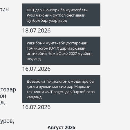
рин
ФФТ дар Ню-Йорк ба муносибати
Рӯзи ҷаҳонии футбол фестивали
футбол баргузор кард
18.07.2026
Рақибони мунтахаби духтаронаи
Тоҷикистон (U-17) дар марҳилаи
интихобии Ҷоми Осиё-2027 муайян
шуданд
16.07.2026
Доварони Тоҷикистон омодагиро ба
қисми дуюми мавсим дар Маркази
хтовар
техникии ФФТ воқеъ дар Варзоб оғоз
он
карданд
а,
16.07.2026
уров,
Август 2026