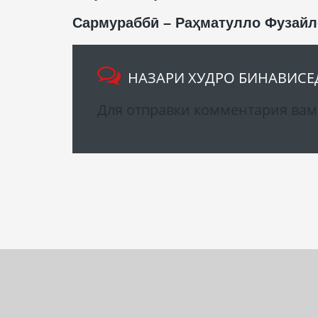
Сармурабб
ӣ
– Раҳматулло Фузайл
НАЗАРИ ХУДРО БИНАВИСЕ
Для отправки комментария ва