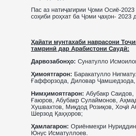
Пас аз натиҷагирии Ҷоми Осиё-2023
соҳиби роҳхат ба Ҷоми ҷаҳон- 2023 
Ҳайати мунтахаби наврасони Тоҷи
тамринӣ дар Арабистони Саудӣ:
Дарвозабонҳо:
Сунатулло Исмоило
Ҳимоятгарон:
Баракатулло Нигмату
Ғаффорзода, Диловар Ҷамшедзода, 
Нимҳимоятгарон:
Абубакр Саидов,
Ғаюров, Абубакр Сулаймонов, Аҳма
Хушвахтов, Миқдод Розиқов, Хоҷӣ 
Шерзод Қаҳҳоров;
Ҳамлагарон:
Ориёнмеҳри Нуриддин,
Юнус Исматуллоев.