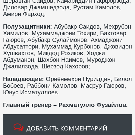
Шеравган Саидов, Камариддин Гаффорзода,
Диловар Джамшедзода, Рустам Камолов,
Амири Фарход;
Полузащитники:
Абубакр Саидов, Мехрубон
Хамидов, Мухаммаджони Тохири, Бахтовар
Гаюров, Абубакр Сулаймонов, Ахмаджони
Абдусаттори, Мухаммад Курбонов, Джовидон
Хушвахтов, Микдод Розиков, Ходжи
Абдуманон, Шахбон Наимов, Муроджон
Джалилзода, Шерзод Кахоров;
Нападающие:
Ориёнмехри Нуриддин, Билол
Бобоев, Раббони Камолов, Масрур Гаюров,
Юнус Исматуллоев.
Главный тренер – Рахматулло Фузайлов.
ДОБАВИТЬ КОММЕНТАРИЙ