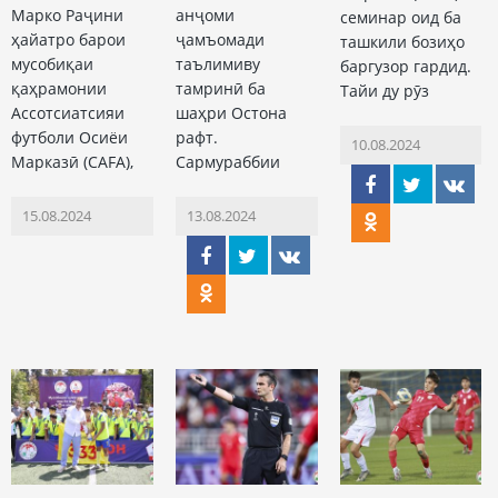
Марко Раҷини
анҷоми
семинар оид ба
ҳайатро барои
ҷамъомади
ташкили бозиҳо
мусобиқаи
таълимиву
баргузор гардид.
қаҳрамонии
тамринӣ ба
Тайи ду рӯз
Ассотсиатсияи
шаҳри Остона
футболи Осиёи
рафт.
10.08.2024
Марказӣ (CAFA),
Сармураббии
15.08.2024
13.08.2024