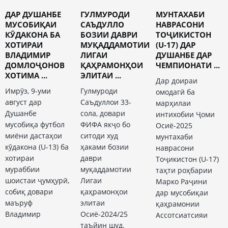
ДАР ДУШАНБЕ
ГУЛМУРОДИ
МУНТАХАБИ
МУСОБИҚАИ
САЪДУЛЛО
НАВРАСОНИ
КӮДАКОНА БА
БОЗИИ ДАВРИ
ТОҶИКИСТОН
ХОТИРАИ
МУҚАДДАМОТИИ
(U-17) ДАР
ВЛАДИМИР
ЛИГАИ
ДУШАНБЕ ДАР
ДОМЛОҶОНОВ
ҚАҲРАМОНҲОИ
ЧЕМПИОНАТИ ...
ХОТИМА ...
ЭЛИТАИ ...
Дар доираи
Имрӯз, 9-уми
Гулмуроди
омодагӣ ба
август дар
Саъдуллои 33-
марҳилаи
Душанбе
сола, довари
интихобии Ҷоми
мусобиқа футбол
ФИФА якҷо бо
Осиё-2025
миёни дастаҳои
ситоди худ
мунтахаби
кӯдакона (U-13) ба
ҳаками бозии
наврасони
хотираи
даври
Тоҷикистон (U-17)
мураббии
муқаддамотии
таҳти роҳбарии
шоистаи ҷумҳурӣ,
Лигаи
Марко Раҷини
собиқ довари
қаҳрамонҳои
дар мусобиқаи
маъруф
элитаи
қаҳрамонии
Владимир
Осиё-2024/25
Ассотсиатсияи
таъйин шуд.