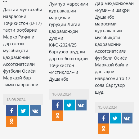
Дар меҳмонхонаи
Лумпур маросими
Дастаи мунтахаби
«Румӣ»-и шаҳри
қуръакашии
наврасони
Душанбе
марҳилаи
Тоҷикистон (U-17)
маросими
гурӯҳии Лигаи
таҳти роҳбарии
қуръакашии
қаҳрамонҳои
Марко Раҷини
мусобиқоти
дуюми
дар оғози
қаҳрамонии
КФО-2024/25
мусобиқоти
Ассотсиатсияи
баргузор шуд, ки
қаҳрамонии
футболи Осиёи
дар он бошгоҳҳои
Ассотсиатсияи
Марказӣ байни
Тоҷикистон –
футболи Осиёи
дастаҳои
«Истиқлол»-и
Марказӣ бар
наврасони то 17-
Душанбе
тими наврасони
сола баргузор
шуд,
16.08.2024
18.08.2024
15.08.2024