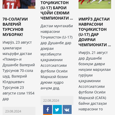
ТОҶИКИСТОН
(U-17) БАРОИ
ҶОЙИ СЕЮМИ
ЧЕМПИОНАТИ ...
70-СОЛАГИИ
ИМРӮЗ ДАСТАИ
ВАЛЕРИЙ
НАВРАСОНИ
Дастаи мунтахаби
ТУРСУНОВ
ТОҶИКИСТОН
наврасони
МУБОРАК!
(U-17) ДАР
Тоҷикистон (U-17)
ДОИРАИ
Имрӯз, 23 август
дар Душанбе дар
ЧЕМПИОНАТИ ...
ҳамлагари
доираи
Имрӯз, 21 август
маъруфи дастаи
мусобиқоти
дар Душанбе
«Помир»-и
қаҳрамонии
бозиҳои даври
Душанбе Валерий
Ассотсиатсияи
ниҳоии марҳилаи
Турсунов 70-сола
футболи Осиёи
гурӯҳии
шуд. Валерий
Марказӣ бозии
қаҳрамонии
Юлдошевич
дуюми худро
Ассотсиатсияи
Турсунов 23
анҷом дод.
футболи Осиёи
августи соли 1954
Марказӣ (CAFA)
дар
22.08.2024
байни дастаҳои
наврасони то
23.08.2024