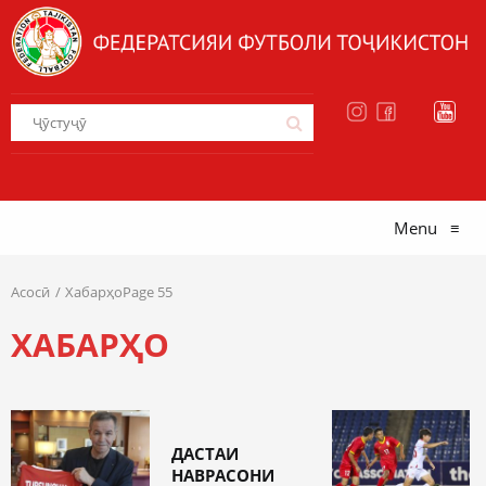
Menu
≡
Асосӣ
ХабарҳоPage 55
ХАБАРҲО
ДАСТАИ
НАВРАСОНИ