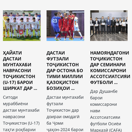
ҲАЙАТИ
ДАСТАИ
НАМОЯНДАГОНИ
ДАСТАИ
ФУТЗАЛИ
ТОҶИКИСТОН
МУНТАХАБИ
ТОҶИКИСТОН
ДАР СЕМИНАРИ
НАВРАСОНИ
ДАР ОСТОНА БО
КОМИССАРОНИ
ТОҶИКИСТОН
ТИМИ МИЛЛИИ
АССОТСИАТСИЯИ
(U-17) БАРОИ
ҚАЗОҚИСТОН
ФУТБОЛИ ...
ШИРКАТ ДАР ...
БОЗИҲОИ ...
Дар Душанбе
Ситоди
Дастаи мунтахаби
барои
мураббиёни
футзали
комиссарони
дастаи мунтахаби
Тоҷикистон дар
нави
наврасони
доираи омодагӣ
Ассотсиатсияи
Тоҷикистон (U-17)
ба Ҷоми
футболи Осиёи
таҳти роҳбарии
ҷаҳон-2024 барои
Марказӣ (CAFA)