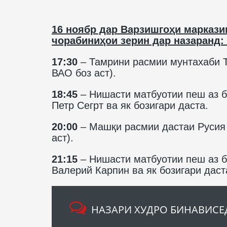
16 ноябр дар Варзишгоҳи маркази
чорабиниҳои зерин дар назаранд:
17:30
– Тамрини расмии мунтахаби Т
ВАО боз аст).
18:45
– Нишасти матбуотии пеш аз б
Петр Сегрт ва як бозигари даста.
20:00
– Машқи расмии дастаи Русия
аст).
21:15
– Нишасти матбуотии пеш аз 
Валерий Карпин ва як бозигари даст
НАЗАРИ ХУДРО БИНАВИСЕ