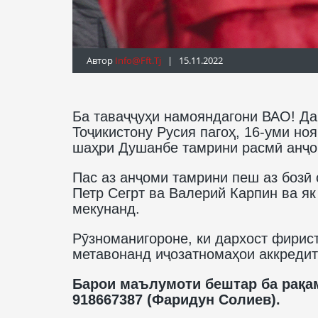
Автор
Info@fft.tj
| 15.11.2022
Ба таваҷҷуҳи намояндагони ВАО! Да
Тоҷикистону Русия пагоҳ, 16-уми но
шаҳри Душанбе тамрини расмӣ анҷо
Пас аз анҷоми тамрини пеш аз бозӣ
Петр Сегрт ва Валерий Карпин ва як
мекунанд.
Рӯзноманигороне, ки дархост фирист
метавонанд иҷозатномаҳои аккредит
Барои маълумоти бештар ба рақам
918667387 (Фаридун Солиев).