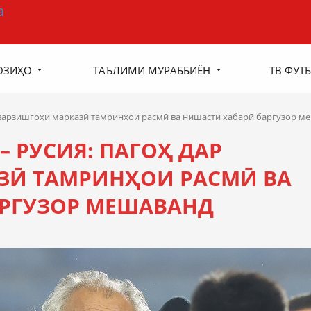
ОЗИҲО
ТАЪЛИМИ МУРАББИЁН
ТВ ФУТБ
р варзишгоҳи марказӣ тамринҳои расмӣ ва нишасти хабарӣ баргузор м
 РУСИЯ: ПАГОҲ ДАР
ЗӢ ТАМРИНҲОИ РАСМӢ ВА
АРГУЗОР МЕШАВАНД