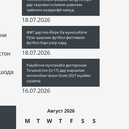
дар таҳкими солимии равонии
ҷавонон муаррифӣ намуд
18.07.2026
ФФТ дар Ню-Йорк ба муносибати
они
Рӯзи ҷаҳонии футбол фестивали
футбол баргузор кард
18.07.2026
стон
Рақибони мунтахаби духтаронаи
Тоҷикистон (U-17) дар марҳилаи
ушода
интихобии Ҷоми Осиё-2027 муайян
шуданд
16.07.2026
Август 2026
M
T
W
T
F
S
S