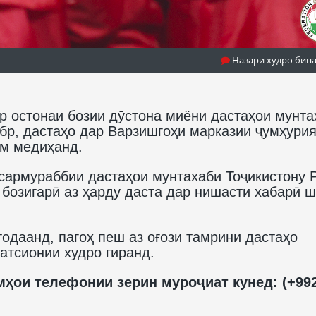
Назари худро бин
р остонаи бозии дӯстона миёни дастаҳои мунта
ябр, дастаҳо дар Варзишгоҳи марказии ҷумҳури
м медиҳанд.
 сармураббии дастаҳои мунтахаби Тоҷикистону 
 бозигарӣ аз ҳарду даста дар нишасти хабарӣ 
одаанд, пагоҳ пеш аз оғози тамрини дастаҳо
атсионии худро гиранд.
ҳои телефонии зерин муроҷиат кунед: (+992