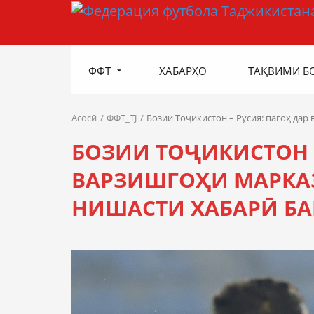
ФФТ
ХАБАРҲО
ТАҚВИМИ Б
Асосӣ
ФФТ_TJ
Бозии Тоҷикистон – Русия: пагоҳ да
БОЗИИ ТОҶИКИСТОН –
ВАРЗИШГОҲИ МАРКА
НИШАСТИ ХАБАРӢ Б