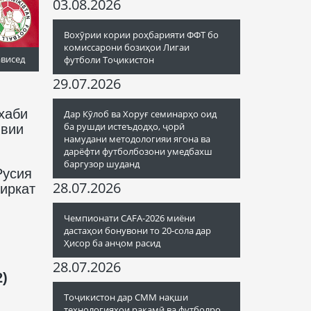
03.08.2026
Вохӯрии кории роҳбарияти ФФТ бо
комиссарони бозиҳои Лигаи
ависед
футболи Тоҷикистон
29.07.2026
хаби
Дар Кӯлоб ва Хоруғ семинарҳо оид
ба рушди истеъдодҳо, ҷорӣ
явии
намудани методологияи ягона ва
дарёфти футболбозони умедбахш
баргузор шуданд
Русия
28.07.2026
ширкат
Чемпионати CAFA-2026 миёни
дастаҳои бонувони то 20-сола дар
Ҳисор ба анҷом расид
28.07.2026
)
Тоҷикистон дар СММ нақши
технологияҳои рақамӣ ва футболро