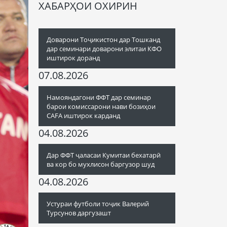
ХАБАРҲОИ ОХИРИН
Доварони Тоҷикистон дар Тошканд
дар семинари доварони элитаи КФО
иштирок доранд
07.08.2026
Намояндагони ФФТ дар семинар
барои комиссарони нави бозиҳои
CAFA иштирок карданд
04.08.2026
Дар ФФТ ҷаласаи Кумитаи бехатарӣ
ва кор бо мухлисон баргузор шуд
04.08.2026
Устураи футболи тоҷик Валерий
Турсунов даргузашт