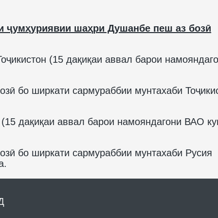
и ҷумҳуриявии шаҳри Душанбе пеш аз бозӣ
оҷикистон (15 дақиқаи аввал барои намояндаг
озӣ бо ширкати сармураббии мунтахаби Тоҷики
 (15 дақиқаи аввал барои намояндагони ВАО к
бозӣ бо ширкати сармураббии мунтахаби Русия
а.
Д