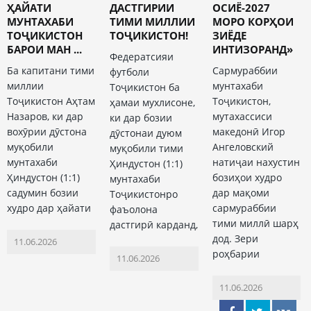
ҲАЙАТИ
ДАСТГИРИИ
ОСИЁ-2027
МУНТАХАБИ
ТИМИ МИЛЛИИ
МОРО КОРҲОИ
ТОҶИКИСТОН
ТОҶИКИСТОН!
ЗИЁДЕ
БАРОИ МАН ...
ИНТИЗОРАНД»
Федератсияи
Ба капитани тими
Сармураббии
футболи
миллии
мунтахаби
Тоҷикистон ба
Тоҷикистон Аҳтам
Тоҷикистон,
ҳамаи мухлисоне,
Назаров, ки дар
мутахассиси
ки дар бозии
вохӯрии дӯстона
македонӣ Игор
дӯстонаи дуюм
муқобили
Ангеловский
муқобили тими
мунтахаби
натиҷаи нахустин
Ҳиндустон (1:1)
Ҳиндустон (1:1)
бозиҳои худро
мунтахаби
садумин бозии
дар мақоми
Тоҷикистонро
худро дар ҳайати
сармураббии
фаъолона
тими миллӣ шарҳ
дастгирӣ карданд,
дод. Зери
11.06.2026
роҳбарии
11.06.2026
11.06.2026