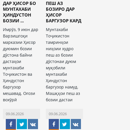
ДАР ҲИСОР БО
ПЕШ АЗ
МУНТАХАБИ
БОЗИРО ДАР
ҲИНДУСТОН
ҲИСОР
БОЗИИ ...
БАРГУЗОР КАРД
Имрӯз, 9 июн дар
Мунтахаби
Варзишгоҳи
Тоҷикистон
марказии Ҳисор
тамринҳои
дуюмин бозии
ниҳоии худро
дӯстона байни
пеш аз бозии
дастаҳои
дӯстонаи дуюм
мунтахаби
муқобили
Тоҷикистон ва
мунтахаби
Ҳиндустон
Ҳиндустон
баргузор
баргузор намуд.
мешавад. Оғози
Машқҳои пеш аз
вохӯрӣ
бозии дастаи
09.06.2026
09.06.2026