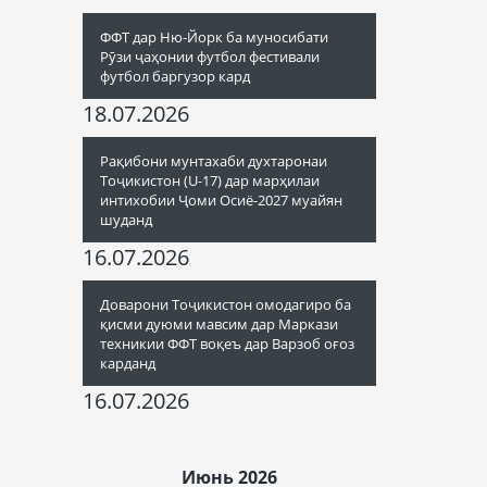
ФФТ дар Ню-Йорк ба муносибати
Рӯзи ҷаҳонии футбол фестивали
футбол баргузор кард
18.07.2026
Рақибони мунтахаби духтаронаи
Тоҷикистон (U-17) дар марҳилаи
интихобии Ҷоми Осиё-2027 муайян
шуданд
16.07.2026
Доварони Тоҷикистон омодагиро ба
қисми дуюми мавсим дар Маркази
техникии ФФТ воқеъ дар Варзоб оғоз
карданд
16.07.2026
Июнь 2026