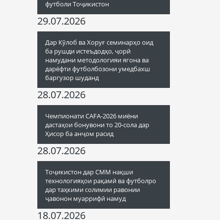
футболи Тоҷикистон
29.07.2026
Дар Кӯлоб ва Хоруғ семинарҳо оид
ба рушди истеъдодҳо, ҷорӣ
намудани методологияи ягона ва
дарёфти футболбозони умедбахш
баргузор шуданд
28.07.2026
Чемпионати CAFA-2026 миёни
дастаҳои бонувони то 20-сола дар
Ҳисор ба анҷом расид
28.07.2026
Тоҷикистон дар СММ нақши
технологияҳои рақамӣ ва футболро
дар таҳкими солимии равонии
ҷавонон муаррифӣ намуд
18.07.2026