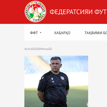
ФФТ
ХАБАРҲО
ТАҚВИМИ Б
Асосӣ
2026
Июнь
02