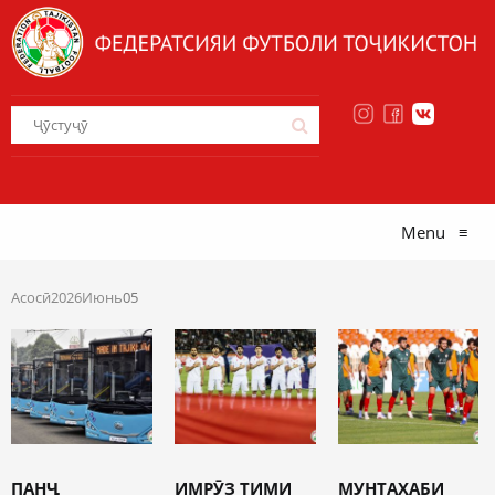
Menu
≡
Асосӣ
2026
Июнь
05
ПАНҶ
ИМРӮЗ ТИМИ
МУНТАХАБИ