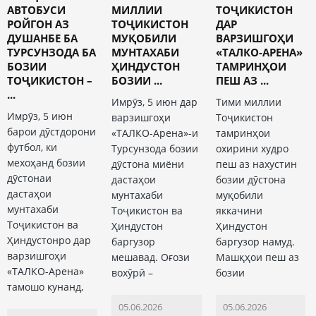
АВТОБУСИ
МИЛЛИИ
ТОҶИКИСТОН
РОЙГОН АЗ
ТОҶИКИСТОН
ДАР
ДУШАНБЕ БА
МУҚОБИЛИ
ВАРЗИШГОҲИ
ТУРСУНЗОДА БА
МУНТАХАБИ
«ТАЛКО-АРЕНА»
БОЗИИ
ҲИНДУСТОН
ТАМРИНҲОИ
ТОҶИКИСТОН –
БОЗИИ ...
ПЕШ АЗ ...
...
Имрӯз, 5 июн дар
Тими миллии
Имрӯз, 5 июн
варзишгоҳи
Тоҷикистон
барои дӯстдорони
«ТАЛКО-Арена»-и
тамринҳои
футбол, ки
Турсунзода бозии
охирини худро
мехоҳанд бозии
дӯстона миёни
пеш аз нахустин
дӯстонаи
дастаҳои
бозии дӯстона
дастаҳои
мунтахаби
муқобили
мунтахаби
Тоҷикистон ва
яккачини
Тоҷикистон ва
Ҳиндустон
Ҳиндустон
Ҳиндустонро дар
баргузор
баргузор намуд.
варзишгоҳи
мешавад. Оғози
Машқҳои пеш аз
«ТАЛКО-Арена»
вохӯрӣ –
бозии
тамошо кунанд,
05.06.2026
05.06.2026