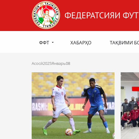
ФФТ
ХАБАРҲО
ТАҚВИМИ Б
Асосӣ
2025
Январь
08