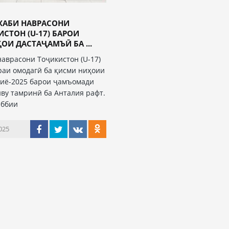
ХАБИ НАВРАСОНИ
СТОН (U-17) БАРОИ
И ДАСТАҶАМЪӢ БА ...
наврасони Тоҷикистон (U-17)
раи омодагӣ ба қисми ниҳоии
иё-2025 барои ҷамъомади
ву тамринӣ ба Анталия рафт.
аббии
025