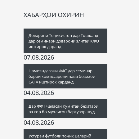
ХАБАРҲОИ ОХИРИН
Доварони Тоҷикистон дар Тошканд
дар семинари доварони элитаи КФО
иштирок доранд
07.08.2026
Намояндагони ФФТ дар семинар
барои комиссарони нави бозиҳои
CAFA иштирок карданд
04.08.2026
Дар ФФТ ҷаласаи Кумитаи бехатарӣ
ва кор бо мухлисон баргузор шуд
04.08.2026
Устураи футболи тоҷик Валерий