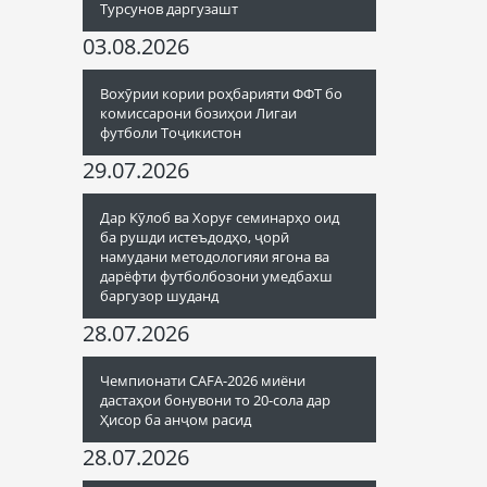
Турсунов даргузашт
03.08.2026
Вохӯрии кории роҳбарияти ФФТ бо
комиссарони бозиҳои Лигаи
футболи Тоҷикистон
29.07.2026
Дар Кӯлоб ва Хоруғ семинарҳо оид
ба рушди истеъдодҳо, ҷорӣ
намудани методологияи ягона ва
дарёфти футболбозони умедбахш
баргузор шуданд
28.07.2026
Чемпионати CAFA-2026 миёни
дастаҳои бонувони то 20-сола дар
Ҳисор ба анҷом расид
28.07.2026