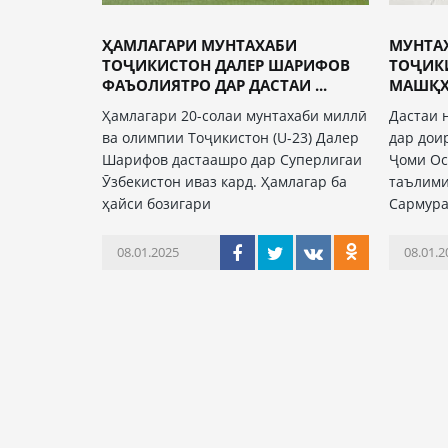
ҲАМЛАГАРИ МУНТАХАБИ
МУНТА
ТОҶИКИСТОН ДАЛЕР ШАРИФОВ
ТОҶИКИ
ФАЪОЛИЯТРО ДАР ДАСТАИ ...
МАШҚҲО
Ҳамлагари 20-солаи мунтахаби миллӣ
Дастаи 
ва олимпии Тоҷикистон (U-23) Далер
дар дои
Шарифов дастаашро дар Суперлигаи
Ҷоми Ос
Ӯзбекистон иваз кард. Ҳамлагар ба
таълими
ҳайси бозигари
Сармур
08.01.2025
08.01.2