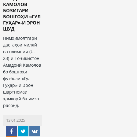
КАМОЛОВ
БОЗИГАРИ
БОШГОҲИ «ГУЛ
ГУҲАР»-И ЭРОН
ШУД
Нимҳимоятгари
дастаҳои миллӣ
ва олимпии (U-
23)-и Тоҷикистон
Амадонӣ Камолов
бо бошгоҳи
футболи «Гул
Гуҳар»-и Эрон
шартномаи
ҳамкорӣ ба имзо
расонд.
13.01.2025