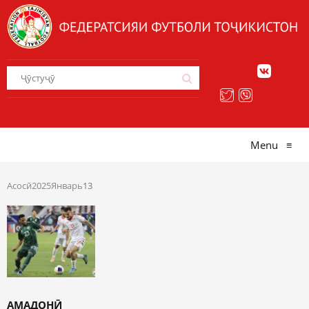
Menu
≡
Асосӣ
2025
Январь
13
АМАДОНӢ