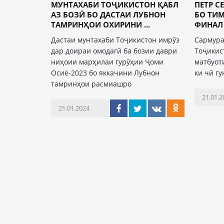
МУНТАХАБИ ТОҶИКИСТОН ҚАБЛ
ПЕТР С
АЗ БОЗӢ БО ДАСТАИ ЛУБНОН
БО ТИ
ТАМРИНҲОИ ОХИРИНИ ...
ФИНАЛ
Дастаи мунтахаби Тоҷикистон имрӯз
Сармура
дар доираи омодагӣ ба бозии даври
Тоҷикис
ниҳоии марҳилаи гурӯҳии Ҷоми
матбуот
Осиё-2023 бо яккачини Лубнон
ки чӣ гу
тамринҳои расмиашро
21.01.2
21.01.2024