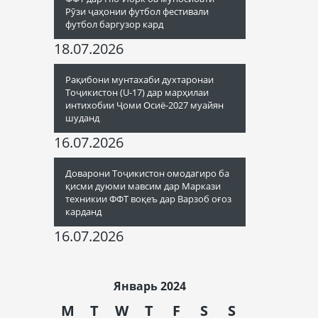
Рӯзи ҷаҳонии футбол фестивали
футбол баргузор кард
18.07.2026
Рақибони мунтахаби духтаронаи
Тоҷикистон (U-17) дар марҳилаи
интихобии Ҷоми Осиё-2027 муайян
шуданд
16.07.2026
Доварони Тоҷикистон омодагиро ба
қисми дуюми мавсим дар Маркази
техникии ФФТ воқеъ дар Варзоб оғоз
карданд
16.07.2026
Январь 2024
M
T
W
T
F
S
S