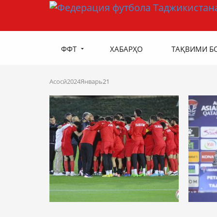
ФФТ
ХАБАРҲО
ТАҚВИМИ Б
Асосӣ
2024
Январь
21