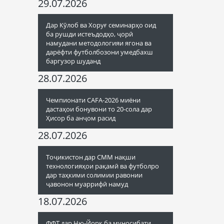
29.07.2026
Дар Кӯлоб ва Хоруғ семинарҳо оид
ба рушди истеъдодҳо, ҷорӣ
намудани методологияи ягона ва
дарёфти футболбозони умедбахш
баргузор шуданд
28.07.2026
Чемпионати CAFA-2026 миёни
дастаҳои бонувони то 20-сола дар
Ҳисор ба анҷом расид
28.07.2026
Тоҷикистон дар СММ нақши
технологияҳои рақамӣ ва футболро
дар таҳкими солимии равонии
ҷавонон муаррифӣ намуд
18.07.2026
ФФТ дар Ню-Йорк ба муносибати