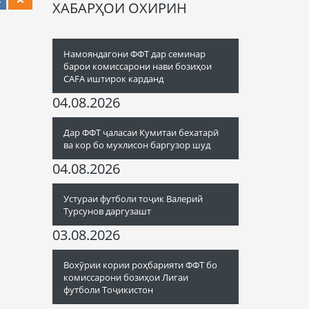
ХАБАРҲОИ ОХИРИН
Намояндагони ФФТ дар семинар
барои комиссарони нави бозиҳои
CAFA иштирок карданд
04.08.2026
Дар ФФТ ҷаласаи Кумитаи бехатарӣ
ва кор бо мухлисон баргузор шуд
04.08.2026
Устураи футболи тоҷик Валерий
Турсунов даргузашт
03.08.2026
Вохӯрии кории роҳбарияти ФФТ бо
комиссарони бозиҳои Лигаи
футболи Тоҷикистон