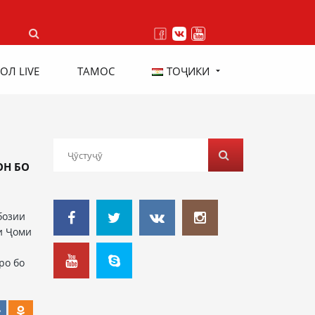
ОЛ LIVE
ТАМОС
ТОҶИКИ
ОН БО
бозии
и Ҷоми
ро бо