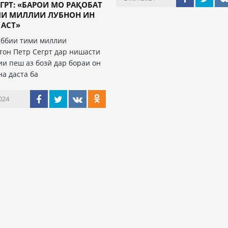
ЕГРТ: «БАРОИ МО РАҚОБАТ
МИ МИЛЛИИ ЛУБНОН ИН
 АСТ»
ббии тими миллии
тон Петр Сегрт дар нишасти
ии пеш аз бозӣ дар бораи он
на даста ба
024