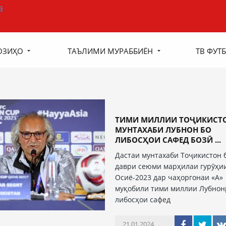
ОЗИҲО
ТАЪЛИМИ МУРАББИЁН
ТВ ФУТБ
ТИМИ МИЛЛИИ ТОҶИКИСТ
МУНТАХАБИ ЛУБНОН БО
ЛИБОСҲОИ САФЕД БОЗӢ ...
Дастаи мунтахаби Тоҷикистон 
даври сеюми марҳилаи гурӯҳи
Осиё-2023 дар чаҳоргонаи «А»
муқобили тими миллии Лубнон
либосҳои сафед
21.01.2024