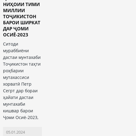
НИҲОИИ ТИМИ
МИЛЛИИ
ТОҶИКИСТОН
БАРОИ ШИРКАТ
ДАР ҶОМИ
ОСИЁ-2023
Ситоди
мураббиёни
дастаи мунтахаби
Тоҷикистон таҳти
роҳбарии
мутахассиси
хорватӣ Петр
Сегрт дар бораи
ҳайати дастаи
мунтахаби
кишвар барои
Ҷоми Осиё-2023,
05.01.2024