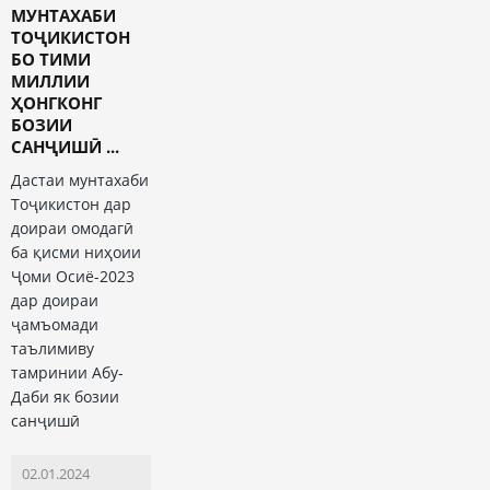
МУНТАХАБИ
ТОҶИКИСТОН
БО ТИМИ
МИЛЛИИ
ҲОНГКОНГ
БОЗИИ
САНҶИШӢ ...
Дастаи мунтахаби
Тоҷикистон дар
доираи омодагӣ
ба қисми ниҳоии
Ҷоми Осиё-2023
дар доираи
ҷамъомади
таълимиву
тамринии Абу-
Даби як бозии
санҷишӣ
02.01.2024