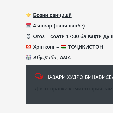
Бозии санҷишӣ
4 январ (панҷшанбе)
️ Оғоз – соати 17:00 ба вақти Ду
Ҳонгконг –
ТОҶИКИСТОН
Абу-Даби, АМА
НАЗАРИ ХУДРО БИНАВИСЕ
Для отправки комментария ва