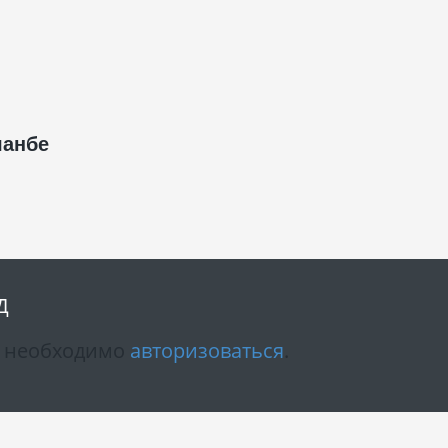
шанбе
Д
м необходимо
авторизоваться
.