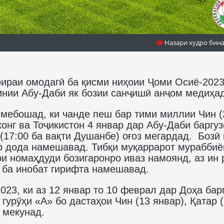
Назари худро бин
оираи омодагӣ ба қисми ниҳоии Ҷоми Осиё-2023
нии Абу-Даби як бозии санҷишӣ анҷом медиҳад
 мебошад, ки чанде пеш бар тими миллии Чин (
конг ва Тоҷикистон 4 январ дар Абу-Даби баргу
 (17:00 ба вақти Душанбе) оғоз мегардад. Бозӣ
ир дода намешавад. Тибқи муқаррарот мураббиё
и номаҳдуди бозигаронро иваз намоянд, аз ин 
 ба инобат гирифта намешавад.
023, ки аз 12 январ то 10 феврал дар Доҳа бар
гурӯҳи «А» бо дастаҳои Чин (13 январ), Қатар 
т мекунад.