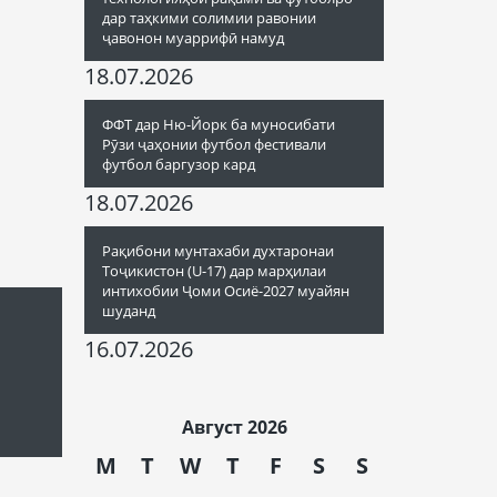
дар таҳкими солимии равонии
ҷавонон муаррифӣ намуд
18.07.2026
ФФТ дар Ню-Йорк ба муносибати
Рӯзи ҷаҳонии футбол фестивали
футбол баргузор кард
18.07.2026
Рақибони мунтахаби духтаронаи
Тоҷикистон (U-17) дар марҳилаи
интихобии Ҷоми Осиё-2027 муайян
шуданд
16.07.2026
Август 2026
M
T
W
T
F
S
S