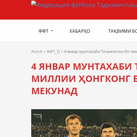
ФФТ
ХАБАРҲО
ТАҚВИМИ Б
Асосӣ
ФФТ_TJ
4 январ мунтахаби Тоҷикистон бо ти
4 ЯНВАР МУНТАХАБИ
МИЛЛИИ ҲОНГКОНГ 
МЕКУНАД