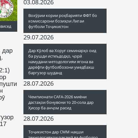
03.08.2026
Вохӯрии кории роҳбарияти ФФТ бо
комиссарони бозиҳои Лигаи
ависед
футболи Тоҷикистон
29.07.2026
 дар
Дар Кӯлоб ва Хоруғ семинарҳо оид
ба рушди истеъдодҳо, ҷорӣ
.
намудани методологияи ягона ва
дарёфти футболбозони умедбахш
2:1)
баргузор шуданд
зор
28.07.2026
 пушти
н
рӯ
Чемпионати CAFA-2026 миёни
дастаҳои бонувони то 20-сола дар
Ҳисор ба анҷом расид
гузор
28.07.2026
(17
Тоҷикистон дар СММ нақши
технологияҳои рақамӣ ва футболро