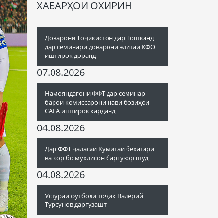
ХАБАРҲОИ ОХИРИН
Доварони Тоҷикистон дар Тошканд
дар семинари доварони элитаи КФО
иштирок доранд
07.08.2026
Намояндагони ФФТ дар семинар
барои комиссарони нави бозиҳои
CAFA иштирок карданд
04.08.2026
Дар ФФТ ҷаласаи Кумитаи бехатарӣ
ва кор бо мухлисон баргузор шуд
04.08.2026
Устураи футболи тоҷик Валерий
Турсунов даргузашт