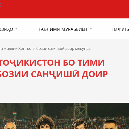
ОЗИҲО
ТАЪЛИМИ МУРАББИЁН
ТВ ФУТБ
ми миллии Ҳонгконг бозии санҷишӣ доир мекунад
 ТОҶИКИСТОН БО ТИМИ
БОЗИИ САНҶИШӢ ДОИР