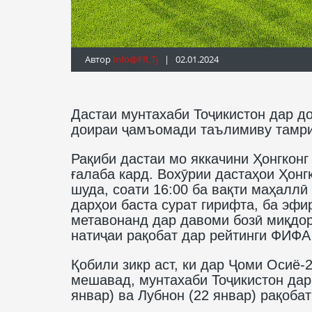
Автор
Info@fft.tj
| 02.01.2024
Дастаи мунтахаби Тоҷикистон дар д
доираи ҷамъомади таълимиву тамри
Рақиби дастаи мо яккачини Ҳонгконг
ғалаба кард. Вохӯрии дастаҳои Ҳонг
шуда, соати 16:00 ба вақти маҳаллӣ
дарҳои баста сурат гирифта, ба эф
метавонанд дар давоми бозӣ миқдор
натиҷаи рақобат дар рейтинги ФИФА
Қобили зикр аст, ки дар Ҷоми Осиё-2
мешавад, мунтахаби Тоҷикистон дар 
январ) ва Лубнон (22 январ) рақоба