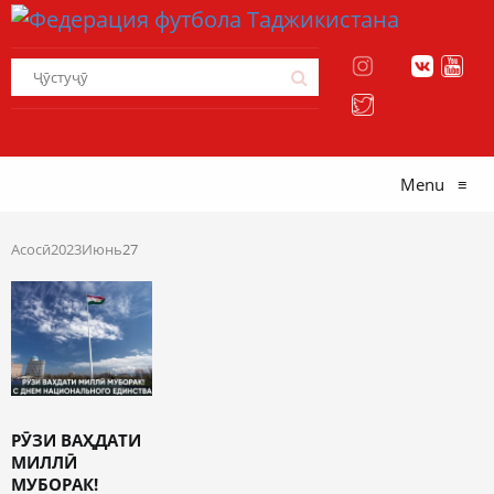
Menu
≡
Асосӣ
2023
Июнь
27
РӮЗИ ВАҲДАТИ
МИЛЛӢ
МУБОРАК!