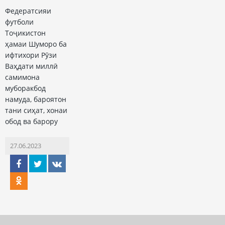
Федератсияи
футболи
Тоҷикистон
ҳамаи Шуморо ба
ифтихори Рӯзи
Ваҳдати миллӣ
самимона
муборакбод
намуда, бароятон
тани сиҳат, хонаи
обод ва барору
27.06.2023