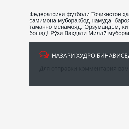
Федератсияи футболи Тоҷикистон ҳ
самимона муборакбод намуда, бароя
таманно менамояд. Орзумандем, ки
бошад! Рӯзи Ваҳдати Миллӣ муборак
НАЗАРИ ХУДРО БИНАВИСЕ
Для отправки комментария ва