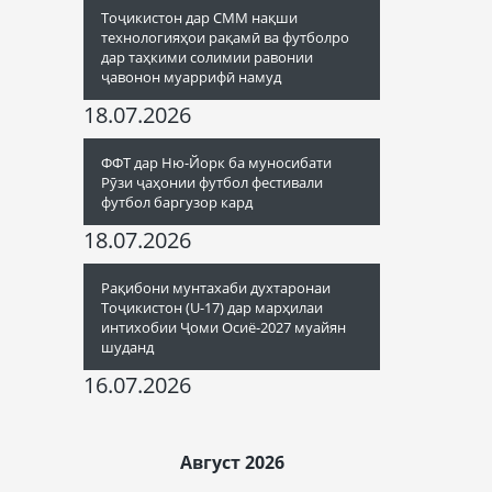
Тоҷикистон дар СММ нақши
технологияҳои рақамӣ ва футболро
дар таҳкими солимии равонии
ҷавонон муаррифӣ намуд
18.07.2026
ФФТ дар Ню-Йорк ба муносибати
Рӯзи ҷаҳонии футбол фестивали
футбол баргузор кард
18.07.2026
Рақибони мунтахаби духтаронаи
Тоҷикистон (U-17) дар марҳилаи
интихобии Ҷоми Осиё-2027 муайян
шуданд
16.07.2026
Август 2026