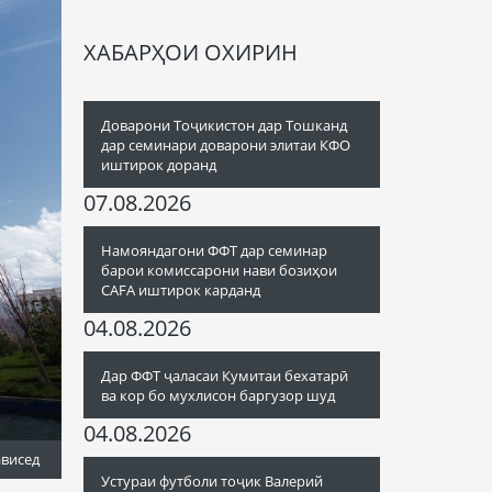
ХАБАРҲОИ ОХИРИН
Доварони Тоҷикистон дар Тошканд
дар семинари доварони элитаи КФО
иштирок доранд
07.08.2026
Намояндагони ФФТ дар семинар
барои комиссарони нави бозиҳои
CAFA иштирок карданд
04.08.2026
Дар ФФТ ҷаласаи Кумитаи бехатарӣ
ва кор бо мухлисон баргузор шуд
04.08.2026
ависед
Устураи футболи тоҷик Валерий