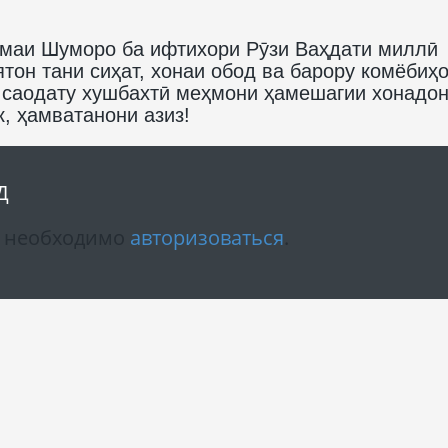
амаи Шуморо ба ифтихори Рӯзи Ваҳдати миллӣ
тон тани сиҳат, хонаи обод ва барору комёбиҳ
 саодату хушбахтӣ меҳмони ҳамешагии хонадо
, ҳамватанони азиз!
Д
м необходимо
авторизоваться
.