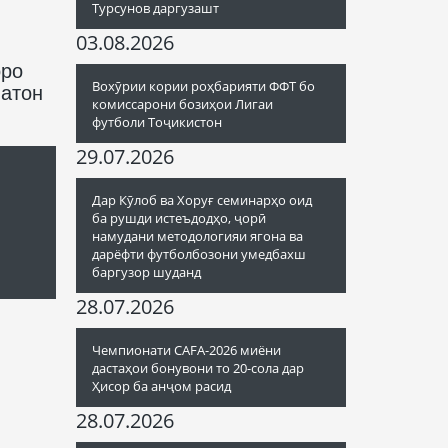
Турсунов даргузашт
03.08.2026
оро
Вохӯрии кории роҳбарияти ФФТ бо
натон
комиссарони бозиҳои Лигаи
футболи Тоҷикистон
29.07.2026
Дар Кӯлоб ва Хоруғ семинарҳо оид
ба рушди истеъдодҳо, ҷорӣ
намудани методологияи ягона ва
дарёфти футболбозони умедбахш
баргузор шуданд
28.07.2026
Чемпионати CAFA-2026 миёни
дастаҳои бонувони то 20-сола дар
Ҳисор ба анҷом расид
28.07.2026