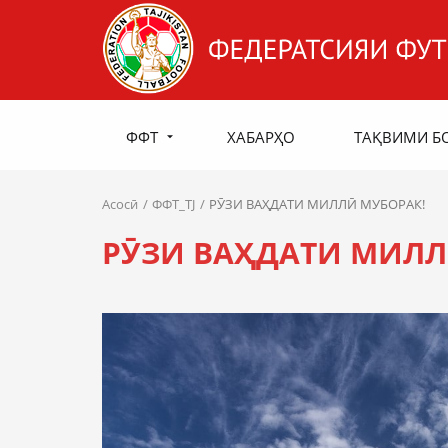
ФФТ
ХАБАРҲО
ТАҚВИМИ Б
Асосӣ
ФФТ_TJ
РӮЗИ ВАҲДАТИ МИЛЛӢ МУБОРАК!
РӮЗИ ВАҲДАТИ МИЛЛ