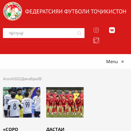
Menu
≡
Асосӣ
2022
Декабрь
05
«СОРО
ДАСТАИ