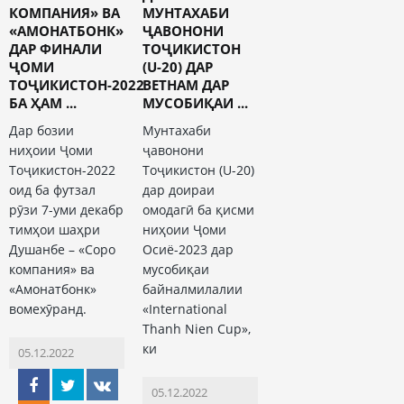
КОМПАНИЯ» ВА
МУНТАХАБИ
«АМОНАТБОНК»
ҶАВОНОНИ
ДАР ФИНАЛИ
ТОҶИКИСТОН
ҶОМИ
(U-20) ДАР
ТОҶИКИСТОН-2022
ВЕТНАМ ДАР
БА ҲАМ ...
МУСОБИҚАИ ...
Дар бозии
Мунтахаби
ниҳоии Ҷоми
ҷавонони
Тоҷикистон-2022
Тоҷикистон (U-20)
оид ба футзал
дар доираи
рӯзи 7-уми декабр
омодагӣ ба қисми
тимҳои шаҳри
ниҳоии Ҷоми
Душанбе – «Соро
Осиё-2023 дар
компания» ва
мусобиқаи
«Амонатбонк»
байналмилалии
вомехӯранд.
«International
Thanh Nien Cup»,
ки
05.12.2022
05.12.2022