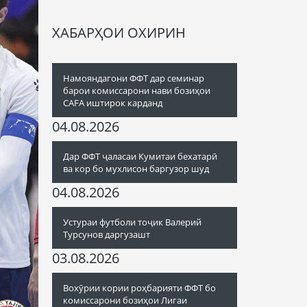
ХАБАРҲОИ ОХИРИН
Намояндагони ФФТ дар семинар
барои комиссарони нави бозиҳои
CAFA иштирок карданд
04.08.2026
Дар ФФТ ҷаласаи Кумитаи бехатарӣ
ва кор бо мухлисон баргузор шуд
04.08.2026
Устураи футболи тоҷик Валерий
Турсунов даргузашт
03.08.2026
Вохӯрии кории роҳбарияти ФФТ бо
комиссарони бозиҳои Лигаи