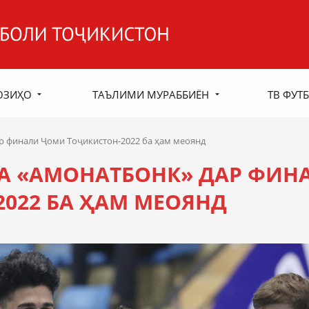
ОЗИҲО
ТАЪЛИМИ МУРАББИЁН
ТВ ФУТБ
р финали Ҷоми Тоҷикистон-2022 ба ҳам меоянд
А «АМОНАТБОНК» ДАР ФИН
022 БА ҲАМ МЕОЯНД