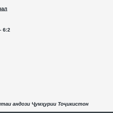
зал
 6:2
итаи андози Ҷумҳурии Тоҷикистон