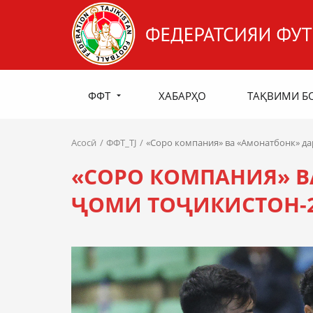
ФФТ
ХАБАРҲО
ТАҚВИМИ Б
Асосӣ
ФФТ_TJ
«Соро компания» ва «Амонатбонк» да
«СОРО КОМПАНИЯ» В
ҶОМИ ТОҶИКИСТОН-2