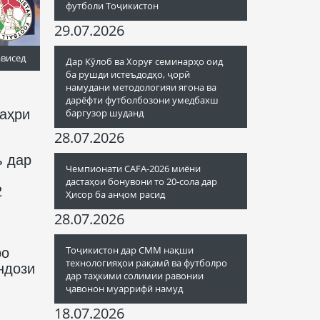
футболи Тоҷикистон
29.07.2026
ависед
Дар Кӯлоб ва Хоруғ семинарҳо оид
ба рушди истеъдодҳо, ҷорӣ
намудани методологияи ягона ва
дарёфти футболбозони умедбахш
шаҳри
баргузор шуданд
28.07.2026
ъ дар
Чемпионати CAFA-2026 миёни
дастаҳои бонувони то 20-сола дар
2
Ҳисор ба анҷом расид
28.07.2026
Тоҷикистон дар СММ нақши
ро
технологияҳои рақамӣ ва футболро
ндози
дар таҳкими солимии равонии
ҷавонон муаррифӣ намуд
18.07.2026