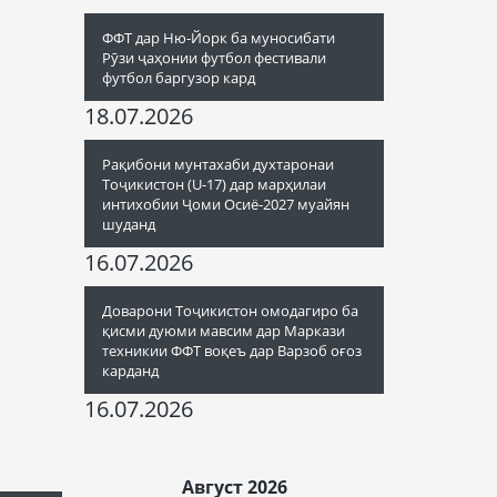
ФФТ дар Ню-Йорк ба муносибати
Рӯзи ҷаҳонии футбол фестивали
футбол баргузор кард
18.07.2026
Рақибони мунтахаби духтаронаи
Тоҷикистон (U-17) дар марҳилаи
интихобии Ҷоми Осиё-2027 муайян
шуданд
16.07.2026
Доварони Тоҷикистон омодагиро ба
қисми дуюми мавсим дар Маркази
техникии ФФТ воқеъ дар Варзоб оғоз
карданд
16.07.2026
Август 2026