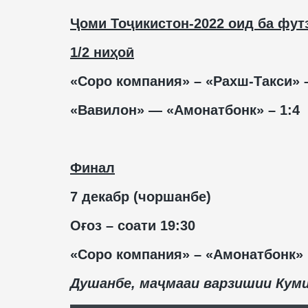
Ҷоми Тоҷикистон-2022 оид ба фут
1/2 ниҳоӣ
«Соро компания» – «Рахш-Такси» –
«Вавилон» — «Амонатбонк» – 1:4
Финал
7 декабр (чоршанбе)
Оғоз – соати 19:30
«Соро компания» – «Амонатбонк»
Душанбе, маҷмааи варзишии Кум