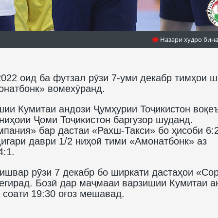
Назари худро бин
2022 оид ба футзал рӯзи 7-уми декабр тимҳои 
онатбонк» вомехӯранд.
шии Кумитаи андози Ҷумҳурии Тоҷикистон воқе
иҳоии Ҷоми Тоҷикистон баргузор шуданд.
пания» бар дастаи «Рахш-Такси» бо ҳисоби 6:
дигари даври 1/2 ниҳоӣ тими «Амонатбонк» аз
:1.
кишвар рӯзи 7 декабр бо ширкати дастаҳои «Со
егирад. Бозӣ дар маҷмааи варзишии Кумитаи а
 соати 19:30 оғоз мешавад.