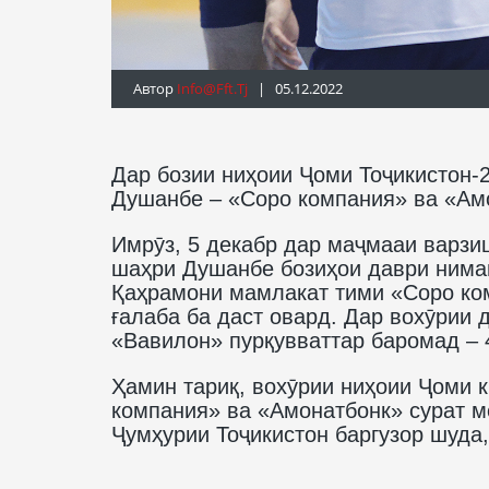
Автор
Info@fft.tj
| 05.12.2022
Дар бозии ниҳоии Ҷоми Тоҷикистон-
Душанбе – «Соро компания» ва «Ам
Имрӯз, 5 декабр дар маҷмааи варзи
шаҳри Душанбе бозиҳои даври ниман
Қаҳрамони мамлакат тими «Соро ком
ғалаба ба даст овард. Дар вохӯрии 
«Вавилон» пурқувваттар баромад – 4
Ҳамин тариқ, вохӯрии ниҳоии Ҷоми 
компания» ва «Амонатбонк» сурат м
Ҷумҳурии Тоҷикистон баргузор шуда,