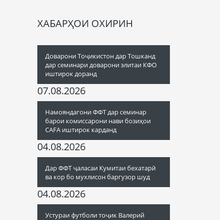
ХАБАРҲОИ ОХИРИН
Доварони Тоҷикистон дар Тошканд
дар семинари доварони элитаи КФО
иштирок доранд
07.08.2026
Намояндагони ФФТ дар семинар
барои комиссарони нави бозиҳои
CAFA иштирок карданд
04.08.2026
Дар ФФТ ҷаласаи Кумитаи бехатарӣ
ва кор бо мухлисон баргузор шуд
04.08.2026
Устураи футболи тоҷик Валерий