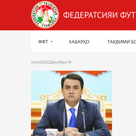
ФФТ
ХАБАРҲО
ТАҚВИМИ Б
Асосӣ
2022
Декабрь
19