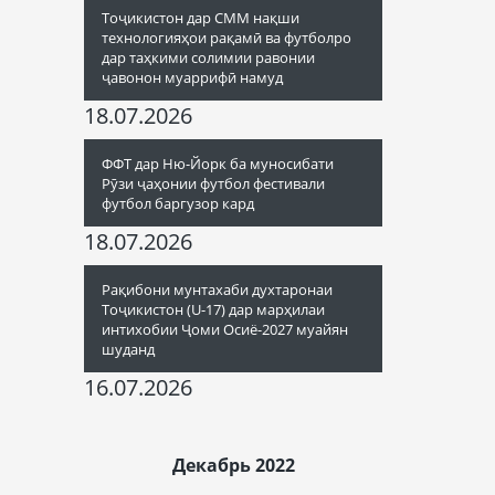
Тоҷикистон дар СММ нақши
технологияҳои рақамӣ ва футболро
дар таҳкими солимии равонии
ҷавонон муаррифӣ намуд
18.07.2026
ФФТ дар Ню-Йорк ба муносибати
Рӯзи ҷаҳонии футбол фестивали
футбол баргузор кард
18.07.2026
Рақибони мунтахаби духтаронаи
Тоҷикистон (U-17) дар марҳилаи
интихобии Ҷоми Осиё-2027 муайян
шуданд
16.07.2026
Декабрь 2022