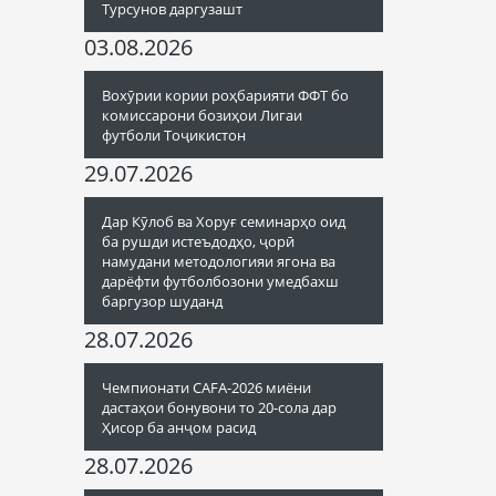
Турсунов даргузашт
03.08.2026
Вохӯрии кории роҳбарияти ФФТ бо
комиссарони бозиҳои Лигаи
футболи Тоҷикистон
29.07.2026
Дар Кӯлоб ва Хоруғ семинарҳо оид
ба рушди истеъдодҳо, ҷорӣ
намудани методологияи ягона ва
дарёфти футболбозони умедбахш
баргузор шуданд
28.07.2026
Чемпионати CAFA-2026 миёни
дастаҳои бонувони то 20-сола дар
Ҳисор ба анҷом расид
28.07.2026