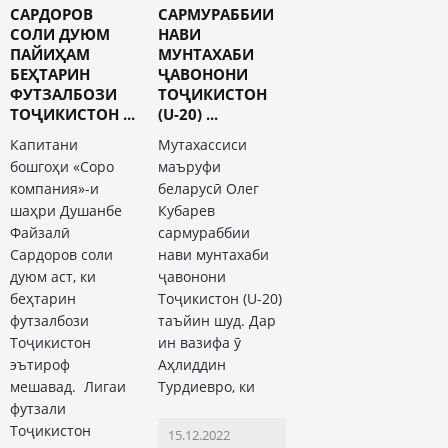
САРДОРОВ
САРМУРАББИИ
СОЛИ ДУЮМ
НАВИ
ПАЙИҲАМ
МУНТАХАБИ
БЕҲТАРИН
ҶАВОНОНИ
ФУТЗАЛБОЗИ
ТОҶИКИСТОН
ТОҶИКИСТОН ...
(U-20) ...
Капитани
Мутахассиси
бошгоҳи «Соро
маъруфи
компания»-и
беларусӣ Олег
шаҳри Душанбе
Кубарев
Файзалӣ
сармураббии
Сардоров соли
нави мунтахаби
дуюм аст, ки
ҷавонони
беҳтарин
Тоҷикистон (U-20)
футзалбози
таъйин шуд. Дар
Тоҷикистон
ин вазифа ӯ
эътироф
Аҳлиддин
мешавад. Лигаи
Турдиевро, ки
футзали
Тоҷикистон
15.12.2022