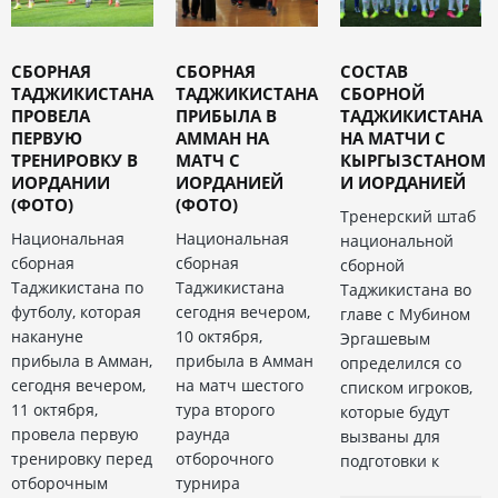
СБОРНАЯ
СБОРНАЯ
СОСТАВ
ТАДЖИКИСТАНА
ТАДЖИКИСТАНА
СБОРНОЙ
ПРОВЕЛА
ПРИБЫЛА В
ТАДЖИКИСТАНА
ПЕРВУЮ
АММАН НА
НА МАТЧИ С
ТРЕНИРОВКУ В
МАТЧ С
КЫРГЫЗСТАНОМ
ИОРДАНИИ
ИОРДАНИЕЙ
И ИОРДАНИЕЙ
(ФОТО)
(ФОТО)
Тренерский штаб
Национальная
Национальная
национальной
сборная
сборная
сборной
Таджикистана по
Таджикистана
Таджикистана во
футболу, которая
сегодня вечером,
главе с Мубином
накануне
10 октября,
Эргашевым
прибыла в Амман,
прибыла в Амман
определился со
сегодня вечером,
на матч шестого
списком игроков,
11 октября,
тура второго
которые будут
провела первую
раунда
вызваны для
тренировку перед
отборочного
подготовки к
отборочным
турнира