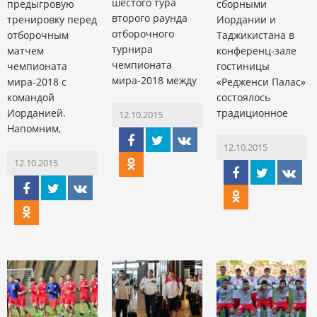
шестого тура
предыгровую
сборными
второго раунда
тренировку перед
Иордании и
отборочного
отборочным
Таджикистана в
турнира
матчем
конференц-зале
чемпионата
чемпионата
гостиницы
мира-2018 между
мира-2018 с
«Редженси Палас»
командой
состоялось
Иорданией.
традиционное
12.10.2015
Напомним,
12.10.2015
12.10.2015