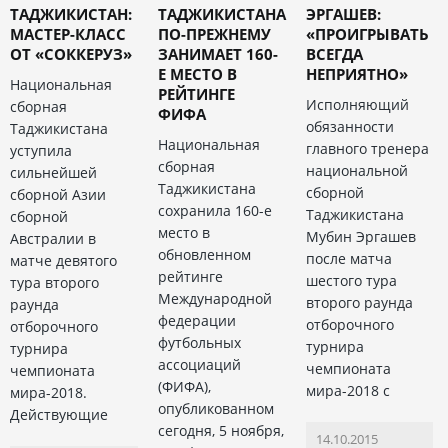
ТАДЖИКИСТАН:
ТАДЖИКИСТАНА
ЭРГАШЕВ:
МАСТЕР-КЛАСС
ПО-ПРЕЖНЕМУ
«ПРОИГРЫВАТЬ
ОТ «СОККЕРУЗ»
ЗАНИМАЕТ 160-
ВСЕГДА
Е МЕСТО В
НЕПРИЯТНО»
Национальная
РЕЙТИНГЕ
Исполняющий
сборная
ФИФА
обязанности
Таджикистана
Национальная
главного тренера
уступила
сборная
национальной
сильнейшей
Таджикистана
сборной
сборной Азии
сохранила 160-е
Таджикистана
сборной
место в
Мубин Эргашев
Австралии в
обновленном
после матча
матче девятого
рейтинге
шестого тура
тура второго
Международной
второго раунда
раунда
федерации
отборочного
отборочного
футбольных
турнира
турнира
ассоциаций
чемпионата
чемпионата
(ФИФА),
мира-2018 с
мира-2018.
опубликованном
Действующие
сегодня, 5 ноября,
14.10.2015