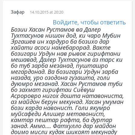
Зафар
14.10.2015 at 20:20
Войдите, чтобы ответить
Бозии Хасан Рустамов ва Далер
Тухтасунов нишон дод, ки чаро Мубин
Эргашев ин хардуро ба бозихо дар
хайати асоси намебарорад. Вакте
бозигари Урдун нав рывок гирифтани
мешавад, Далер Тухтасунов аз тарс ки
бо туб зарба мезанад, пушташро
мегардонад. Ва бозигари Урдун зарба
назада, уро озодона гузашта, голи
дуюмро мезанад. Хасан Рустамов туби
бо захмат гирифтаи Сиёвуш
Асроровро нигох дошта натавониста,
аз майдон берун мекунад. Хасан умуман
бози карда навонист. Голи якумро
муйсафеди Алишер метавонист,
камтар пештар рафта, ба дуртар
занад. Аммо…. Фатхулло дар майдон
доимо мисли кудак шикоят мекунаду