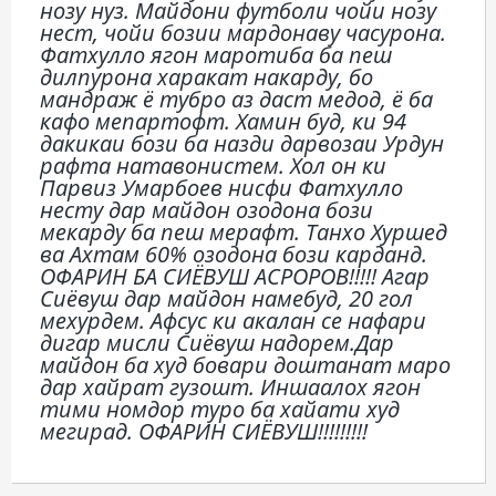
нозу нуз. Майдони футболи чойи нозу
нест, чойи бозии мардонаву часурона.
Фатхулло ягон маротиба ба пеш
дилпурона харакат накарду, бо
мандраж ё тубро аз даст медод, ё ба
кафо мепартофт. Хамин буд, ки 94
дакикаи бози ба назди дарвозаи Урдун
рафта натавонистем. Хол он ки
Парвиз Умарбоев нисфи Фатхулло
несту дар майдон озодона бози
мекарду ба пеш мерафт. Танхо Хуршед
ва Ахтам 60% озодона бози карданд.
ОФАРИН БА СИЁВУШ АСРОРОВ!!!!! Агар
Сиёвуш дар майдон намебуд, 20 гол
мехурдем. Афсус ки акалан се нафари
дигар мисли Сиёвуш надорем.Дар
майдон ба худ бовари доштанат маро
дар хайрат гузошт. Иншаалох ягон
тими номдор туро ба хайати худ
мегирад. ОФАРИН СИЁВУШ!!!!!!!!!