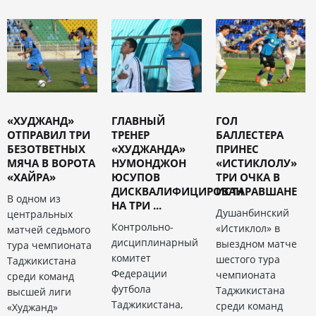
«ХУДЖАНД»
ГЛАВНЫЙ
ГОЛ
ОТПРАВИЛ ТРИ
ТРЕНЕР
БАЛЛЕСТЕРА
БЕЗОТВЕТНЫХ
«ХУДЖАНДА»
ПРИНЕС
МЯЧА В ВОРОТА
НУМОНДЖОН
«ИСТИКЛОЛУ»
«ХАЙРА»
ЮСУПОВ
ТРИ ОЧКА В
ДИСКВАЛИФИЦИРОВАН
ИСТАРАВШАНЕ
В одном из
НА ТРИ ...
Душанбинский
центральных
Контрольно-
«Истиклол» в
матчей седьмого
дисциплинарный
выездном матче
тура чемпионата
комитет
шестого тура
Таджикистана
Федерации
чемпионата
среди команд
футбола
Таджикистана
высшей лиги
Таджикистана,
среди команд
«Худжанд»