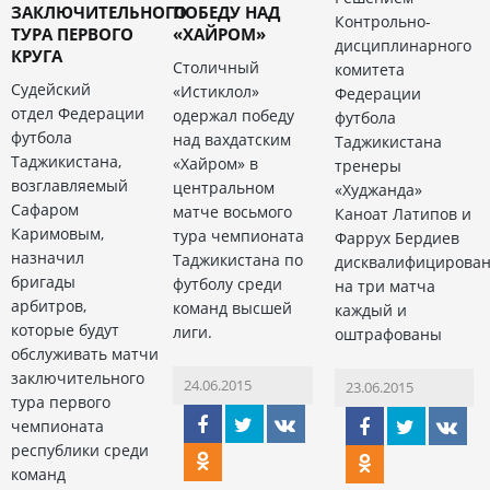
ЗАКЛЮЧИТЕЛЬНОГО
ПОБЕДУ НАД
Контрольно-
ТУРА ПЕРВОГО
«ХАЙРОМ»
дисциплинарного
КРУГА
Столичный
комитета
Судейский
«Истиклол»
Федерации
отдел Федерации
одержал победу
футбола
футбола
над вахдатским
Таджикистана
Таджикистана,
«Хайром» в
тренеры
возглавляемый
центральном
«Худжанда»
Сафаром
матче восьмого
Каноат Латипов и
Каримовым,
тура чемпионата
Фаррух Бердиев
назначил
Таджикистана по
дисквалифицирова
бригады
футболу среди
на три матча
арбитров,
команд высшей
каждый и
которые будут
лиги.
оштрафованы
обслуживать матчи
заключительного
24.06.2015
23.06.2015
тура первого
чемпионата
республики среди
команд