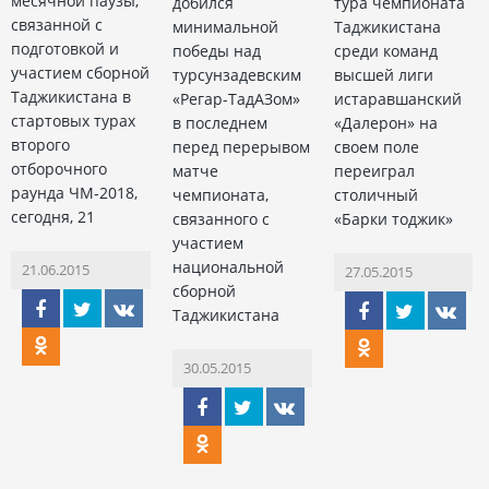
месячной паузы,
добился
тура чемпионата
связанной с
минимальной
Таджикистана
подготовкой и
победы над
среди команд
участием сборной
турсунзадевским
высшей лиги
Таджикистана в
«Регар-ТадАЗом»
истаравшанский
стартовых турах
в последнем
«Далерон» на
второго
перед перерывом
своем поле
отборочного
матче
переиграл
раунда ЧМ-2018,
чемпионата,
столичный
сегодня, 21
связанного с
«Барки тоджик»
участием
национальной
21.06.2015
27.05.2015
сборной
Таджикистана
30.05.2015