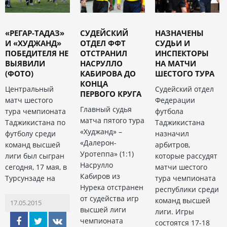
«РЕГАР-ТАДАЗ»
СУДЕЙСКИЙ
НАЗНАЧЕНЫ
И «ХУДЖАНД»
ОТДЕЛ ФФТ
СУДЬИ И
ПОБЕДИТЕЛЯ НЕ
ОТСТРАНИЛ
ИНСПЕКТОРЫ
ВЫЯВИЛИ
НАСРУЛЛО
НА МАТЧИ
(ФОТО)
КАБИРОВА ДО
ШЕСТОГО ТУРА
КОНЦА
Центральный
Судейский отдел
ПЕРВОГО КРУГА
матч шестого
Федерации
Главный судья
тура чемпионата
футбола
матча пятого тура
Таджикистана по
Таджикистана
«Худжанд» –
футболу среди
назначил
«Далерон-
команд высшей
арбитров,
Уротеппа» (1:1)
лиги был сыгран
которые рассудят
Насрулло
сегодня, 17 мая, в
матчи шестого
Кабиров из
Турсунзаде на
тура чемпионата
Нурека отстранен
республики среди
от судейства игр
команд высшей
17.05.2015
высшей лиги
лиги. Игры
чемпионата
состоятся 17-18