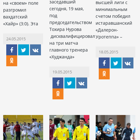
заседавший
высшей лиги с
на «своем» поле
сегодня, 19 мая,
минимальным
разгромил
под
счетом победил
вахдатский
председательством
истаравшанский
«Хайр» (3:0). Эта
Тохира Нурова
«Далерон-
дисквалифицировал
Уротеппа» –
24.05.2015
на три матча
главного тренера
18.05.2015
«Худжанда»
19.05.2015