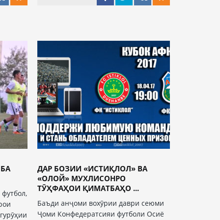
 БА
ДАР БОЗИИ «ИСТИҚЛОЛ» ВА
«ОЛОЙ» МУХЛИСОНРО
ТӮҲФАҲОИ ҚИМАТБАҲО ...
 футбол,
Баъди анҷоми вохӯрии даври сеюми
рои
Ҷоми Конфедератсияи футболи Осиё
гурӯҳии