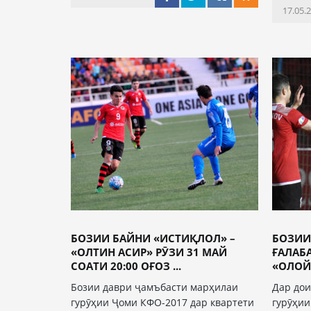
17.05.
БОЗИИ БАЙНИ «ИСТИҚЛОЛ» –
БОЗИИ
«ОЛТИН АСИР» РӮЗИ 31 МАЙ
ҒАЛАБ
СОАТИ 20:00 ОҒОЗ ...
«ОЛОЙ
Бозии даври ҷамъбасти марҳилаи
Дар дои
гурӯҳии Ҷоми КФО-2017 дар квартети
гурӯҳи