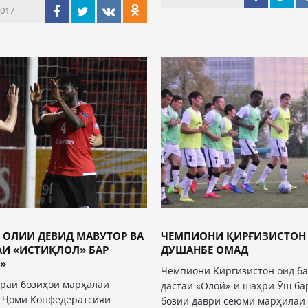
2017
 ОЛИИ ДЕВИД МАВУТОР ВА
ЧЕМПИОНИ ҚИРҒИЗИСТОН
АИ «ИСТИҚЛОЛ» БАР
ДУШАНБЕ ОМАД
»
Чемпиони Қирғизистон оид ба
раи бозиҳои марҳалаи
дастаи «Олой»-и шаҳри Ӯш ба
и Ҷоми Конфедератсияи
бозии даври сеюми марҳилаи 