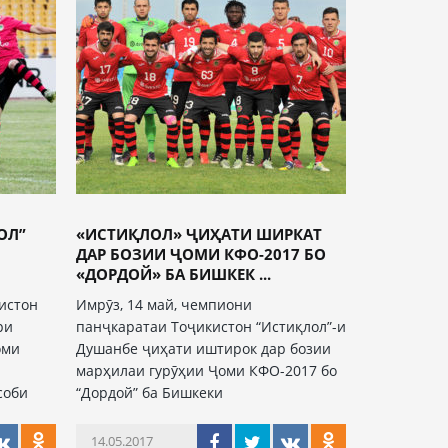
ОЛ”
«ИСТИҚЛОЛ» ҶИҲАТИ ШИРКАТ
ДАР БОЗИИ ҶОМИ КФО-2017 БО
«ДОРДОЙ» БА БИШКЕК ...
истон
Имрӯз, 14 май, чемпиони
ри
панҷкаратаи Тоҷикистон “Истиқлол”-и
оми
Душанбе ҷиҳати иштирок дар бозии
марҳилаи гурӯҳии Ҷоми КФО-2017 бо
соби
“Дордой” ба Бишкеки
14.05.2017