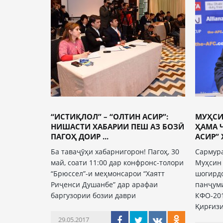
“ИСТИҚЛОЛ” – “ОЛТИН АСИР”:
МУҲСИ
НИШАСТИ ХАБАРИИ ПЕШ АЗ БОЗӢ
ҲАМА 
ПАГОҲ ДОИР ...
АСИР” Ҳ
Ба таваҷӯҳи хабарнигорон! Пагоҳ, 30
Сармура
май, соати 11:00 дар конфронс-толори
Муҳсин
“Брюссел”-и меҳмонсарои “Хаятт
шогирдо
Риҷенси Душанбе” дар арафаи
панҷум
баргузории бозии даври
КФО-201
Қирғизи
29.05.2017