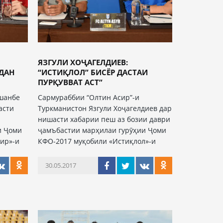
ЯЗГУЛИ ХОҶАГЕЛДИЕВ:
ДАН
“ИСТИҚЛОЛ” БИСЁР ДАСТАИ
ПУРҚУВВАТ АСТ”
ушанбе
Сармураббии “Олтин Асир”-и
асти
Туркманистон Язгули Хоҷагелдиев дар
нишасти хабарии пеш аз бозии даври
и Ҷоми
ҷамъбастии марҳилаи гурӯҳии Ҷоми
ир»-и
КФО-2017 муқобили «Истиқлол»-и
30.05.2017