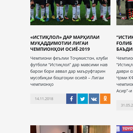
«ИСТИҚЛОЛ» ДАР МАРҲИЛАИ
“ИСТИ
МУҚАДДИМОТИИ ЛИГАИ
ҒОЛИБ
ЧЕМПИОНҲОИ ОСИЁ-2019
БАЪДИИ
Чемпиони феълии Тоҷикистон, клуби
Чемпио
футболи “Истиқлол” дар мавсими нав
“Истиқл
барои бори аввал дар маъруфтарин
даври о
мусобиқаи бошгоҳии осиёӣ – Лигаи
Ҷоми КФ
чемпионҳо
чемпион
Асир”-и
14.11.2018
31.05.