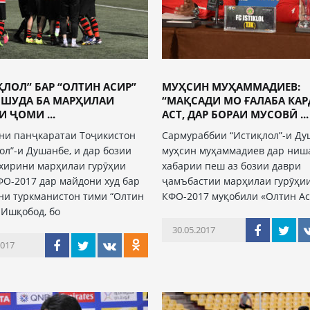
ҚЛОЛ” БАР “ОЛТИН АСИР”
МУҲСИН МУҲАММАДИЕВ:
 ШУДА БА МАРҲИЛАИ
“МАҚСАДИ МО ҒАЛАБА КАР
 ҶОМИ ...
АСТ, ДАР БОРАИ МУСОВӢ ...
ни панҷкаратаи Тоҷикистон
Сармураббии “Истиқлол”-и Д
ол”-и Душанбе, и дар бозии
муҳсин муҳаммадиев дар ниш
хирини марҳилаи гурӯҳии
хабарии пеш аз бозии даври
О-2017 дар майдони худ бар
ҷамъбастии марҳилаи гурӯҳи
и туркманистон тими “Олтин
КФО-2017 муқобили «Олтин Ас
 Ишқобод, бо
30.05.2017
2017