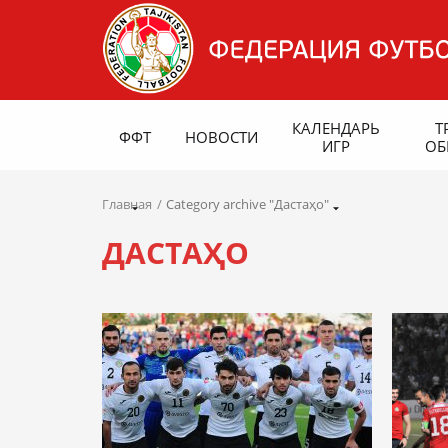
КАЛЕНДАРЬ
Т
ФФТ
НОВОСТИ
ИГР
ОБ
Главная
Category archive "Дастаҳо"
ДАСТАҲО