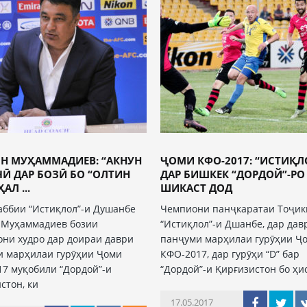
Н МУҲАММАДИЕВ: “АКНУН
ҶОМИ КФО-2017: “ИСТИҚЛ
ЧӢ ДАР БОЗӢ БО “ОЛТИН
ДАР БИШКЕК “ДОРДОЙ”-РО
АЛ ...
ШИКАСТ ДОД
ббии “Истиқлол”-и Душанбе
Чемпиони панҷкаратаи Тоҷик
 Муҳаммадиев бозии
“Истиқлол”-и Дшанбе, дар дав
ни худро дар доираи даври
панҷуми марҳилаи гурӯҳии Ҷ
и марҳилаи гурӯҳии Ҷоми
КФО-2017, дар гурӯҳи “D” бар
7 муқобили “Дордой”-и
“Дордой”-и Қирғизистон бо ҳи
стон, ки
17.05.2017