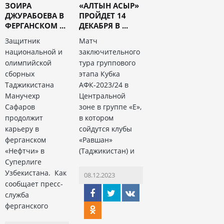
ЗОИРА
«АЛТЫН АСЫР»
ДЖУРАБОЕВА В
ПРОЙДЕТ 14
ФЕРГАНСКОМ ...
ДЕКАБРЯ В ...
Защитник
Матч
национальной и
заключительного
олимпийской
тура группового
сборных
этапа Кубка
Таджикистана
АФК-2023/24 в
Манучехр
Центральной
Сафаров
зоне в группе «Е»,
продолжит
в котором
карьеру в
сойдутся клубы
ферганском
«Равшан»
«Нефтчи» в
(Таджикистан) и
Суперлиге
Узбекистана. Как
08.12.2023
сообщает пресс-
служба
ферганского