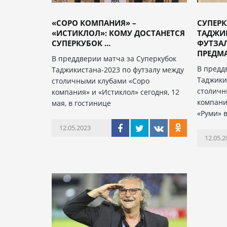
«СОРО КОМПАНИЯ» –
СУПЕР
«ИСТИКЛОЛ»: КОМУ ДОСТАНЕТСЯ
ТАДЖИК
СУПЕРКУБОК ...
ФУТЗА
ПРЕДМА
В преддверии матча за Суперкубок
В предд
Таджикистана-2023 по футзалу между
Таджики
столичными клубами «Соро
столичн
компания» и «Истиклол» сегодня, 12
компани
мая, в гостинице
«Руми» 
12.05.2023
12.05.2