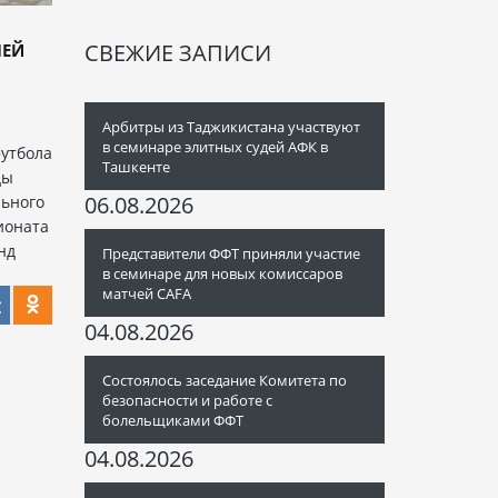
СВЕЖИЕ ЗАПИСИ
ЧЕЙ
Арбитры из Таджикистана участвуют
в семинаре элитных судей АФК в
утбола
Ташкенте
ды
06.08.2026
льного
ионата
нд
Представители ФФТ приняли участие
в семинаре для новых комиссаров
матчей CAFA
04.08.2026
Состоялось заседание Комитета по
безопасности и работе с
болельщиками ФФТ
04.08.2026