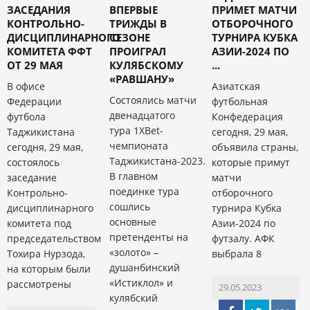
ЗАСЕДАНИЯ
ВПЕРВЫЕ
ПРИМЕТ МАТЧИ
КОНТРОЛЬНО-
ТРИЖДЫ В
ОТБОРОЧНОГО
ДИСЦИПЛИНАРНОГО
СЕЗОНЕ
ТУРНИРА КУБКА
КОМИТЕТА ФФТ
ПРОИГРАЛ
АЗИИ-2024 ПО
ОТ 29 МАЯ
КУЛЯБСКОМУ
...
«РАВШАНУ»
В офисе
Азиатская
Состоялись матчи
Федерации
футбольная
двенадцатого
футбола
Конфедерация
тура 1XBet-
Таджикистана
сегодня, 29 мая,
чемпионата
сегодня, 29 мая,
объявила страны,
Таджикистана-2023.
состоялось
которые примут
В главном
заседание
матчи
поединке тура
Контрольно-
отборочного
сошлись
дисциплинарного
турнира Кубка
основные
комитета под
Азии-2024 по
претенденты на
председательством
футзалу. АФК
«золото» –
Тохира Нурзода,
выбрала 8
душанбинский
на которым были
«Истиклол» и
рассмотрены
29.05.2023
кулябский