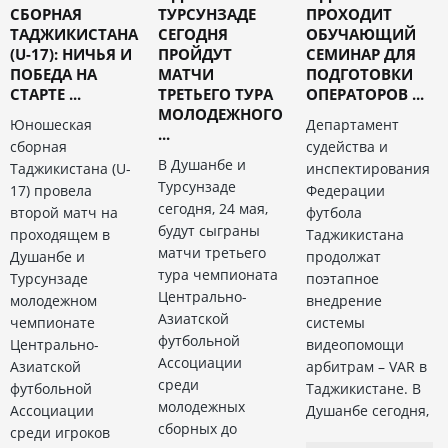
СБОРНАЯ
ТУРСУНЗАДЕ
ПРОХОДИТ
ТАДЖИКИСТАНА
СЕГОДНЯ
ОБУЧАЮЩИЙ
(U-17): НИЧЬЯ И
ПРОЙДУТ
СЕМИНАР ДЛЯ
ПОБЕДА НА
МАТЧИ
ПОДГОТОВКИ
СТАРТЕ ...
ТРЕТЬЕГО ТУРА
ОПЕРАТОРОВ ...
МОЛОДЕЖНОГО
Юношеская
Департамент
...
сборная
судейства и
В Душанбе и
Таджикистана (U-
инспектирования
Турсунзаде
17) провела
Федерации
сегодня, 24 мая,
второй матч на
футбола
будут сыграны
проходящем в
Таджикистана
матчи третьего
Душанбе и
продолжат
тура чемпионата
Турсунзаде
поэтапное
Центрально-
молодежном
внедрение
Азиатской
чемпионате
системы
футбольной
Центрально-
видеопомощи
Ассоциации
Азиатской
арбитрам – VAR в
среди
футбольной
Таджикистане. В
молодежных
Ассоциации
Душанбе сегодня,
сборных до
среди игроков