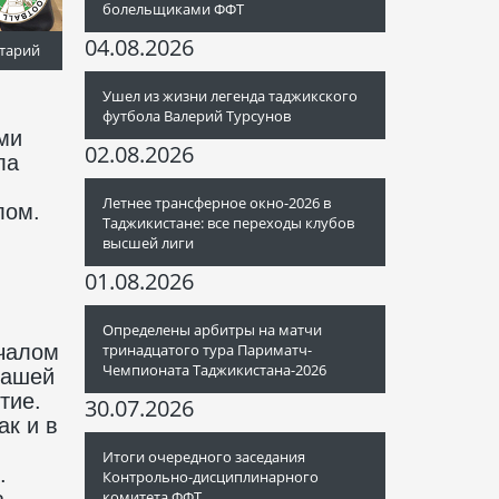
болельщиками ФФТ
04.08.2026
тарий
Ушел из жизни легенда таджикского
футбола Валерий Турсунов
ми
02.08.2026
ла
Летнее трансферное окно-2026 в
лом.
Таджикистане: все переходы клубов
высшей лиги
01.08.2026
Определены арбитры на матчи
ачалом
тринадцатого тура Париматч-
Чемпионата Таджикистана-2026
нашей
тие.
30.07.2026
ак и в
Итоги очередного заседания
.
Контрольно-дисциплинарного
а
комитета ФФТ