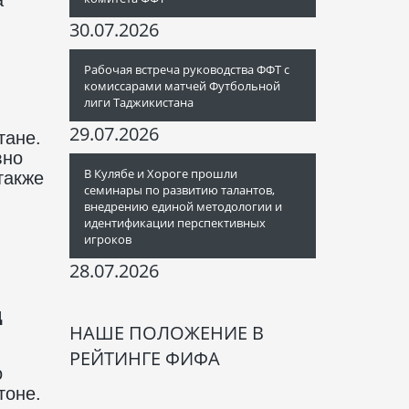
30.07.2026
Рабочая встреча руководства ФФТ с
комиссарами матчей Футбольной
лиги Таджикистана
29.07.2026
тане.
вно
В Кулябе и Хороге прошли
также
семинары по развитию талантов,
внедрению единой методологии и
идентификации перспективных
игроков
28.07.2026
д
НАШЕ ПОЛОЖЕНИЕ В
РЕЙТИНГЕ ФИФА
о
тоне.