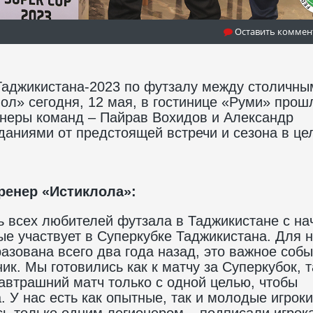
Оставить коммен
Таджикистана-2023 по футзалу между столичны
ол» сегодня, 12 мая, в гостинице «Руми» прош
енеры команд – Пайрав Вохидов и Александр
аниями от предстоящей встречи и сезона в це
ренер «Истиклола»:
ть всех любителей футзала в Таджикистане с н
ые участвует в Суперкубке Таджикистана. Для 
зована всего два года назад, это важное собы
к. Мы готовились как к матчу за Суперкубок, т
автрашний матч только с одной целью, чтобы
 У нас есть как опытные, так и молодые игроки
ь только одним легионером – подписали игрок