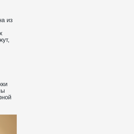
на из
х
жут,
жки
мы
рной