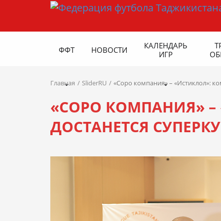
КАЛЕНДАРЬ
Т
ФФТ
НОВОСТИ
ИГР
ОБ
Главная
SliderRU
«Соро компания» – «Истиклол»: ко
«СОРО КОМПАНИЯ» –
ДОСТАНЕТСЯ СУПЕРКУ