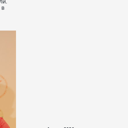
ли.
 в