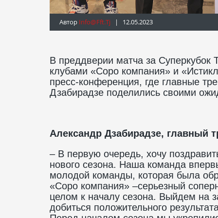
Автор
Info@fft.tj
| 12.05.2023
В преддверии матча за Суперкубок 
клубами «Соро компания» и «Истикл
пресс-конференция, где главные тр
Дзабирадзе поделились своими ожид
Александр Дзабирадзе, главный т
– В первую очередь, хочу поздрави
нового сезона. Наша команда вперв
молодой команды, которая была обра
«Соро компания» –серьезный соперни
целом к началу сезона. Выйдем на з
добиться положительного результата.
Перед началом сезона мы укрепилис