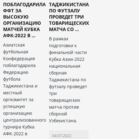
ПОБЛАГОДАРИЛА
ТАДЖИКИСТАНА
ФФТ ЗА
ПО ФУТЗАЛУ
ВЫСОКУЮ
ПРОВЕДЕТ ТРИ
ОРГАНИЗАЦИЮ
ТОВАРИЩЕСКИХ
МАТЧЕЙ КУБКА
МАТЧА СО ...
АФК-2022 В ...
В рамках
Азиатская
подготовки к
футбольная
финальной части
Конфедерация
Кубка Азии-2022
поблагодарила
национальная
Федерацию
сборная
футбола
Таджикистана по
Таджикистана и
футзалу проведет
местный
три
оргкомитет за
товарищеских
успешную
матча против
организацию
сборной
централизованного
Узбекистана.
турнира Кубка
АФК-2022 в
04.07.2022