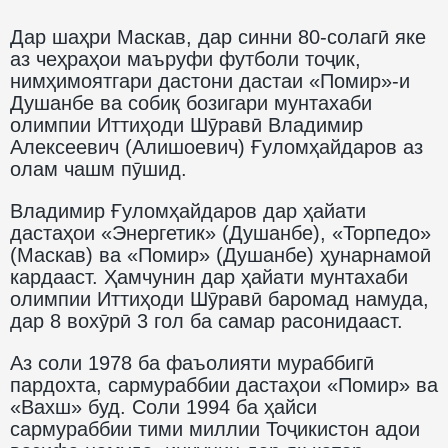
Дар шаҳри Маскав, дар синни 80-солагӣ яке
аз чеҳраҳои маъруфи футболи тоҷик,
нимҳимоятгари дастони дастаи «Помир»-и
Душанбе ва собиқ бозигари мунтахаби
олимпии Иттиҳоди Шӯравӣ Владимир
Алексеевич (Алишоевич) Ғуломҳайдаров аз
олам чашм пӯшид.
Владимир Ғуломҳайдаров дар ҳайати
дастаҳои «Энергетик» (Душанбе), «Торпедо»
(Маскав) ва «Помир» (Душанбе) ҳунарнамоӣ
кардааст. Ҳамчунин дар ҳайати мунтахаби
олимпии Иттиҳоди Шӯравӣ баромад намуда,
дар 8 вохӯрӣ 3 гол ба самар расонидааст.
Аз соли 1978 ба фаъолияти мураббигӣ
пардохта, сармураббии дастаҳои «Помир» ва
«Вахш» буд. Соли 1994 ба ҳайси
сармураббии тими миллии Тоҷикистон адои