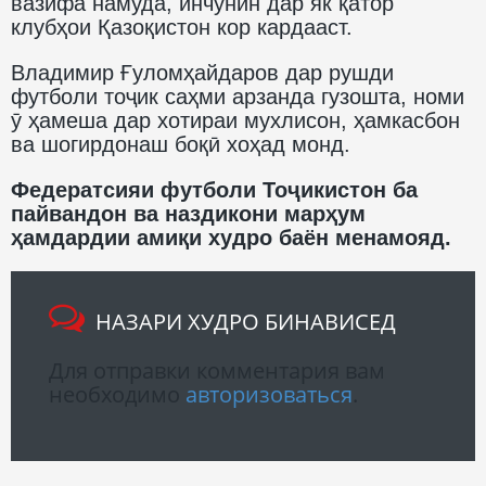
вазифа намуда, инчунин дар як қатор
клубҳои Қазоқистон кор кардааст.
Владимир Ғуломҳайдаров дар рушди
футболи тоҷик саҳми арзанда гузошта, номи
ӯ ҳамеша дар хотираи мухлисон, ҳамкасбон
ва шогирдонаш боқӣ хоҳад монд.
Федератсияи футболи Тоҷикистон ба
пайвандон ва наздикони марҳум
ҳамдардии амиқи худро баён менамояд.
НАЗАРИ ХУДРО БИНАВИСЕД
Для отправки комментария вам
необходимо
авторизоваться
.