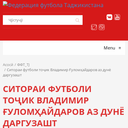
Menu
≡
Асосӣ
ФФТ_TJ
Ситораи футболи тоҷик Владимир Ғуломҳайдаров аз дунё
даргузашт
СИТОРАИ ФУТБОЛИ
ТОҶИК ВЛАДИМИР
ҒУЛОМҲАЙДАРОВ АЗ ДУНЁ
ДАРГУЗАШТ