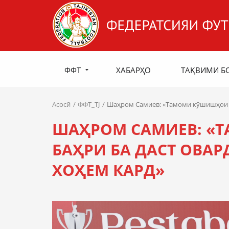
ФФТ
ХАБАРҲО
ТАҚВИМИ Б
Асосӣ
ФФТ_TJ
Шаҳром Самиев: «Тамоми кӯшишҳои ху
ШАҲРОМ САМИЕВ: «
БАҲРИ БА ДАСТ ОВА
ХОҲЕМ КАРД»