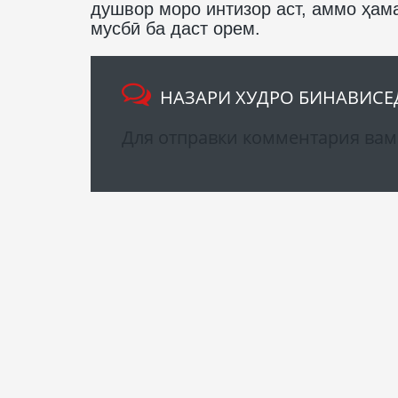
душвор моро интизор аст, аммо ҳам
мусбӣ ба даст орем.
НАЗАРИ ХУДРО БИНАВИСЕ
Для отправки комментария ва