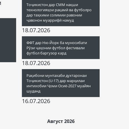
и
Тоҷикистон дар СММ нақши
технологияҳои рақамӣ ва футболро
дар таҳкими солимии равонии
ҷавонон муаррифӣ намуд
18.07.2026
ФФТ дар Ню-Йорк ба муносибати
Рӯзи ҷаҳонии футбол фестивали
футбол баргузор кард
18.07.2026
Рақибони мунтахаби духтаронаи
Тоҷикистон (U-17) дар марҳилаи
интихобии Ҷоми Осиё-2027 муайян
шуданд
16.07.2026
Август 2026