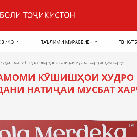
ОЗИҲО
ТАЪЛИМИ МУРАББИЁН
ТВ ФУТБ
дро баҳри ба даст овардани натиҷаи мусбат харҷ хоҳем кард»
ТАМОМИ КӮШИШҲОИ ХУДРО
РДАНИ НАТИҶАИ МУСБАТ ХА