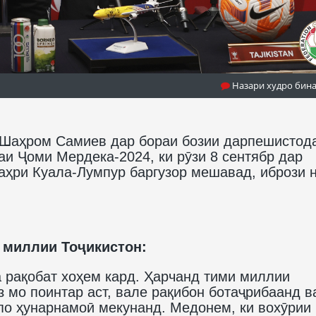
Назари худро бин
 Шаҳром Самиев дар бораи бозии дарпешистод
и Ҷоми Мердека-2024, ки рӯзи 8 сентябр дар
ҳри Куала-Лумпур баргузор мешавад, ибрози 
 миллии Тоҷикистон:
а рақобат хоҳем кард. Ҳарчанд тими миллии
мо поинтар аст, вале рақибон ботаҷрибаанд в
упо ҳунарнамоӣ мекунанд. Медонем, ки вохӯрии