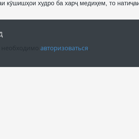
аи кӯшишҳои худро ба харҷ медиҳем, то натиҷа
Д
м необходимо
авторизоваться
.