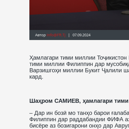
Автор
Info@fft.tj
| 07.09.2024
Ҳамлагари тими миллии Тоҷикистон
тими миллии Филиппин дар мусобиқа
Варзишгоҳи миллии Букит Ҷалили ша
кард.
Шаҳром САМИЕВ, ҳамлагари тими
– Дар ин бозӣ мо танҳо барои ғалаб
Филиппин дар раддабандии ФИФА аз 
бисёре аз бозигарони онҳо дар Авр