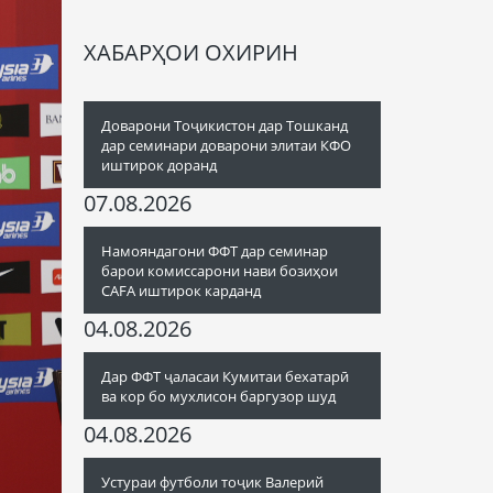
ХАБАРҲОИ ОХИРИН
Доварони Тоҷикистон дар Тошканд
дар семинари доварони элитаи КФО
иштирок доранд
07.08.2026
Намояндагони ФФТ дар семинар
барои комиссарони нави бозиҳои
CAFA иштирок карданд
04.08.2026
Дар ФФТ ҷаласаи Кумитаи бехатарӣ
ва кор бо мухлисон баргузор шуд
04.08.2026
Устураи футболи тоҷик Валерий