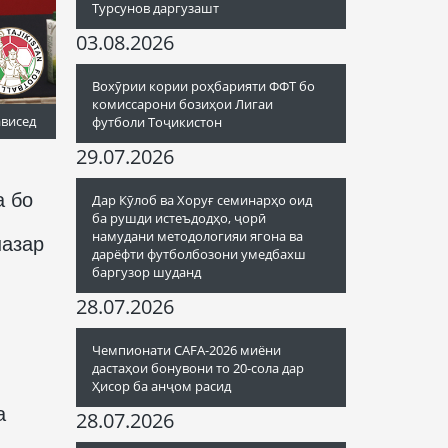
Турсунов даргузашт
03.08.2026
Вохӯрии кории роҳбарияти ФФТ бо
комиссарони бозиҳои Лигаи
ависед
футболи Тоҷикистон
29.07.2026
а бо
Дар Кӯлоб ва Хоруғ семинарҳо оид
ба рушди истеъдодҳо, ҷорӣ
намудани методологияи ягона ва
назар
дарёфти футболбозони умедбахш
баргузор шуданд
28.07.2026
Чемпионати CAFA-2026 миёни
дастаҳои бонувони то 20-сола дар
Ҳисор ба анҷом расид
а
28.07.2026