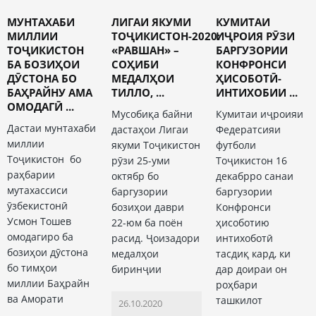
МУНТАХАБИ
ЛИГАИ ЯКУМИ
КУМИТАИ
МИЛЛИИ
ТОҶИКИСТОН-2020:
ИҶРОИЯ РӮЗИ
ТОҶИКИСТОН
«РАВШАН» –
БАРГУЗОРИИ
БА БОЗИҲОИ
СОҲИБИ
КОНФРОНСИ
ДӮСТОНА БО
МЕДАЛҲОИ
ҲИСОБОТӢ-
БАҲРАЙНУ АМА
ТИЛЛО, ...
ИНТИХОБИИ ...
ОМОДАГӢ ...
Мусобиқа байни
Кумитаи иҷроияи
Дастаи мунтахаби
дастаҳои Лигаи
Федератсияи
миллии
якуми Тоҷикистон
футболи
Тоҷикистон бо
рӯзи 25-уми
Тоҷикистон 16
раҳбарии
октябр бо
декабрро санаи
мутахассиси
баргузории
баргузории
ӯзбекистонӣ
бозиҳои даври
Конфронси
Усмон Тошев
22-юм ба поён
ҳисоботию
омодагиро ба
расид. Ҷоизадори
интихоботӣ
бозиҳои дӯстона
медалҳои
тасдиқ кард, ки
бо тимҳои
биринҷии
дар доираи он
миллии Баҳрайн
роҳбари
ва Аморати
ташкилот
26.10.2020