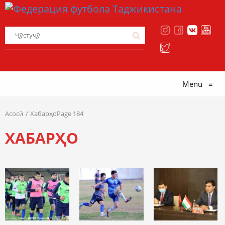
Menu
≡
Асосӣ
ХабарҳоPage 184
ХАБАРҲО