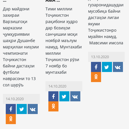
...
АМА ...
гузаронидашудаи
Дар майдони
Тими миллии
мусобиқа байни
захираи
Тоҷикистон
дастаҳои лигаи
Варзишгоҳи
рақибони худро
якуми
марказии
дар бозиҳои
Тоҷикистонро
ҷумҳуриявии
санҷишии моҳи
муайян намуд.
шаҳри Душанбе
ноябрӣ маълум
Мавсими имсола
марҳилаи ниҳоии
намуд. Мунтахаби
чемпионати
миллии
13.10.2020
Тоҷикистон
Тоҷикистон рӯзи
байни дастаҳои
7 ноябр бо
футболи
мунтахаби
наврасони то 13
сол шурӯъ
14.10.2020
14.10.2020