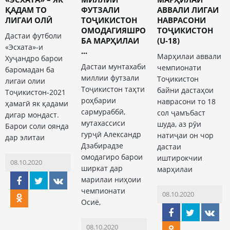
ҚАДАМ ТО
ФУТЗАЛИ
АВВАЛИ ЛИГАИ
ЛИГАИ ОЛӢ
ТОҶИКИСТОН
НАВРАСОНИ
ОМОДАГИЯШРО
ТОҶИКИСТОН
Дастаи футболи
БА МАРҲИЛАИ
(U-18)
«Эсхата»-и
...
Марҳилаи аввали
Хуҷандро барои
Дастаи мунтахаби
чемпионати
баромадан ба
миллии футзали
Тоҷикистон
лигаи олии
Тоҷикистон таҳти
байни дастаҳои
Тоҷикистон-2021
роҳбарии
наврасони то 18
ҳамагӣ як қадами
сармураббӣ,
сол ҷамъбаст
дигар мондаст.
мутахассиси
шуда, аз рӯи
Барои соли оянда
гурҷӣ Александр
натиҷаи он чор
дар элитаи
Дзабирадзе
дастаи
омодагиро барои
иштирокчии
08.10.2020
ширкат дар
марҳилаи
марилаи ниҳоии
чемпионати
08.10.2020
Осиё,
08.10.2020