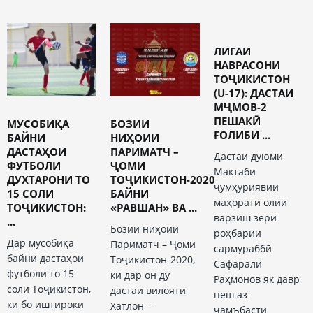
ЛИГАИ
НАВРАСОНИ
ТОҶИКИСТОН
(U-17): ДАСТАИ
МҶМОВ-2
ПЕШАКӢ
МУСОБИҚА
БОЗИИ
ҒОЛИБИ ...
БАЙНИ
НИҲОИИ
ДАСТАҲОИ
ПАРИМАТЧ –
Дастаи дуюми
ФУТБОЛИ
ҶОМИ
Мактаби
ДУХТАРОНИ ТО
ТОҶИКИСТОН-2020
ҷумҳуриявии
15 СОЛИ
БАЙНИ
маҳорати олии
ТОҶИКИСТОН:
«РАВШАН» ВА ...
варзиш зери
...
Бозии ниҳоии
роҳбарии
Дар мусобиқа
Париматч – Ҷоми
сармураббӣ
байни дастаҳои
Тоҷикистон-2020,
Сафаралӣ
футболи то 15
ки дар он ду
Раҳмонов як давр
соли Тоҷикистон,
дастаи вилояти
пеш аз
ки бо иштироки
Хатлон –
ҷамъбасти