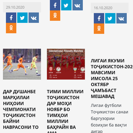
29.10.2020
16.10.2020
ЛИГАИ ЯКУМИ
ТОҶИКИСТОН-202
МАВСИМИ
ИМСОЛА 25
ОКТЯБР
ҶАМЪБАСТ
ДАР ДУШАНБЕ
ТИМИ МИЛЛИИ
МЕШАВАД
МАРҲИЛАИ
ТОҶИКИСТОН
НИҲОИИ
ДАР МОҲИ
Лигаи футболи
ЧЕМПИОНАТИ
НОЯБР БО
Тоҷикистон санаи
ТОҶИКИСТОН
ТИМҲОИ
баргузории
БАЙНИ
МИЛЛИИ
бозиҳои ба вақти
НАВРАСОНИ ТО
БАҲРАЙН ВА
дигар