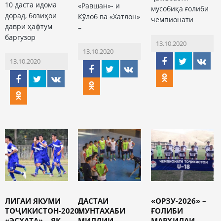
10 даста идома
«Равшан»- и
мусобиқа ғолиби
дорад, бозиҳои
Кӯлоб ва «Хатлон»
чемпионати
даври ҳафтум
–
баргузор
13.10.2020
13.10.2020
13.10.2020
ЛИГАИ ЯКУМИ
ДАСТАИ
«ОРЗУ-2026» –
ТОҶИКИСТОН-2020:
МУНТАХАБИ
ҒОЛИБИ
«ЭСХАТА» – ЯК
МИЛЛИИ
МАРҲИЛАИ