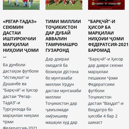
«РЕГАР-ТАДАЗ»
ТИМИ МИЛЛИИ
“БАРҚЧӢ”-И
СЕЮМИН
ТОҶИКИСТОН
ҲИСОР БА
ДАСТАИ
ДАР ДУБАЙ
МАРҲИЛАИ
ИШТИРОКЧИИ
АВВАЛИН
НИҲОИИ ҶОМИ
МАРҲИЛАИ
ТАМРИНАШРО
ФЕДЕРАТСИЯ-2021
НИҲОИИ ҶОМИ
ГУЗАРОНД
БАРОМАД
...
Дар доираи
“Барқчӣ”-и Ҳисор
Ба дунболи
омодагӣ ба
дар даври сеюми
дастаҳои футболи
бозиҳои дӯстона
марҳилаи
“Истиқлол”-и
бо мунтахаби
пешакии Ҷоми
Душанбе ва
миллии Урдун
Федератсияи
“Барқчӣ”-и Ҳисор
дастаи мунтахаби
футболи
дастаи “Регар-
миллии
Тоҷикистон
ТадАЗ”-и
Тоҷикистон дар
дастаи “Ваҳдат”-и
Турсунзода ба
ҷамъомади
Ваҳдатро бо
марҳилаи ниҳоии
омӯзишиву
ҳисоби 4 бар 2
Ҷоми
машқии худ дар
шикаст
Федератсия-2021