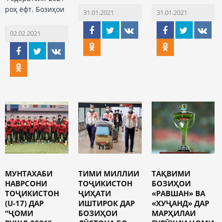
роҳ ёфт. Бозиҳои
31.01.2021
31.01.2021
02.02.2021
МУНТАХАБИ
ТИМИ МИЛЛИИ
ТАҚВИМИ
НАВРСОНИ
ТОҶИКИСТОН
БОЗИҲОИ
ТОҶИКИСТОН
ҶИҲАТИ
«РАВШАН» ВА
(U-17) ДАР
ИШТИРОК ДАР
«ХУҶАНД» ДАР
“ҶОМИ
БОЗИҲОИ
МАРҲИЛАИ