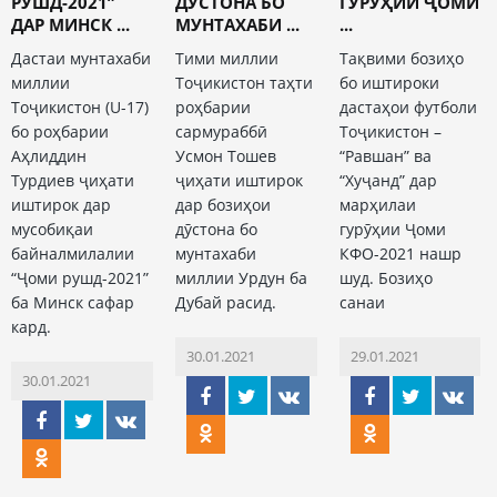
РУШД-2021”
ДӮСТОНА БО
ГУРӮҲИИ ҶОМИ
ДАР МИНСК ...
МУНТАХАБИ ...
...
Дастаи мунтахаби
Тими миллии
Тақвими бозиҳо
миллии
Тоҷикистон таҳти
бо иштироки
Тоҷикистон (U-17)
роҳбарии
дастаҳои футболи
бо роҳбарии
сармураббӣ
Тоҷикистон –
Аҳлиддин
Усмон Тошев
“Равшан” ва
Турдиев ҷиҳати
ҷиҳати иштирок
“Хуҷанд” дар
иштирок дар
дар бозиҳои
марҳилаи
мусобиқаи
дӯстона бо
гурӯҳии Ҷоми
байналмилалии
мунтахаби
КФО-2021 нашр
“Ҷоми рушд-2021”
миллии Урдун ба
шуд. Бозиҳо
ба Минск сафар
Дубай расид.
санаи
кард.
30.01.2021
29.01.2021
30.01.2021