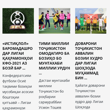
«ИСТИҚЛОЛ»
ТИМИ МИЛЛИИ
ДОВАРОНИ
БАРОМАДАШРО
ТОҶИКИСТОН
ТОҶИКИСТОН
ДАР ЛИГАИ
ОМОДАГИРО БА
АВВАЛИН
ҚАҲРАМОНҲОИ
БОЗИҲО БО
БОЗИИ ХУДРО
КФО-2021 АЗ
МУНТАХАБИ
ДАР ЛИГАИ
БОЗӢ БАР ...
МИЛЛИИ УРДУН
ШОҲЗОДА
...
МУҲАММАД
Конфедератсияи
БИН ...
Дастаи мунтахаби
футболи Осиё
Ҳайати доварони
миллии
тақвими бозиҳои
Тоҷикистон
Тоҷикистон бо
мусобиқаи асосии
аввалин бозии
роҳбарии
бошгоҳии
худро дар Лигаи
сармураббии
қитъавӣ – Лигаи
Шоҳзода
Усмон Тошев
қаҳрамонҳои