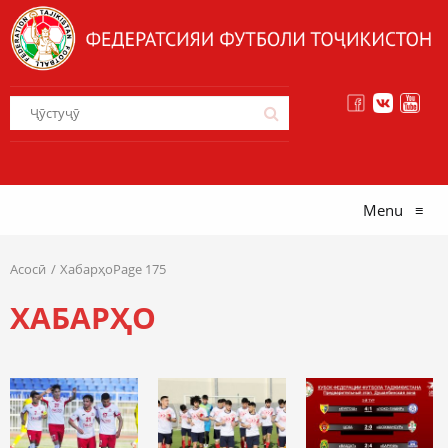
Menu
≡
Асосӣ
ХабарҳоPage 175
ХАБАРҲО