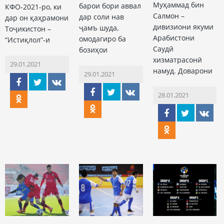
Муҳаммад бин
барои бори аввал
КФО-2021-ро, ки
Салмон –
дар соли нав
дар он қаҳрамони
дивизиони якуми
ҷамъ шуда,
Тоҷикистон –
Арабистони
омодагиро ба
“Истиқлол”-и
Саудӣ
бозиҳои
хизматрасонӣ
29.01.2021
намуд. Доварони
29.01.2021
28.01.2021