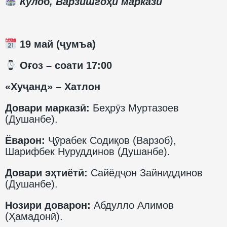
Кӯлоб, Варзишгоҳи марказӣ
19 май (ҷумъа)
️ Оғоз – соати 17:00
«Хуҷанд» – Хатлон
Довари марказӣ:
Беҳрӯз Муртазоев
(Душанбе).
Ёварон:
Ҷӯрабек Содиқов (Варзоб),
Шарифбек Нуруддинов (Душанбе).
Довари эҳтиётӣ:
Сайёдҷон Зайниддинов
(Душанбе).
Нозири доварон:
Абдулло Алимов
(Ҳамадонӣ).