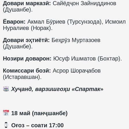
Довари марказӣ:
Сайёдҷон Зайниддинов
(Душанбе).
Ёварон:
Акмал Бӯриев (Турсунзода), Исмоил
Нуралиев (Норак).
Довари эҳтиётӣ:
Беҳрӯз Муртазоев
(Душанбе).
Нозири доварон:
Юсуф Ишматов (Бохтар).
Комиссари бозӣ:
Асрор Шораҷабов
(Истаравшан).
Хуҷанд, варзишгоҳи «Спартак
»
18 май (панҷшанбе)
️ Оғоз – соати 17:00