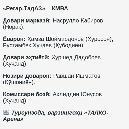
«Регар-ТадАЗ» – КМВА
Довари марказӣ:
Насрулло Кабиров
(Норак).
Ёварон:
Ҳамза Шоймардонов (Хуросон),
Рустамбек Хуҷаев (Қубодиён).
Довари эҳтиётӣ:
Хуршед Дадобоев
(Хуҷанд).
Нозири доварон:
Равшан Ишматов
(Кӯшониён).
Комиссари бозӣ:
Аҳлиддин Юнусов
(Хуҷанд).
Турсунзода, варзишгоҳи «ТАЛКО-
Арена»