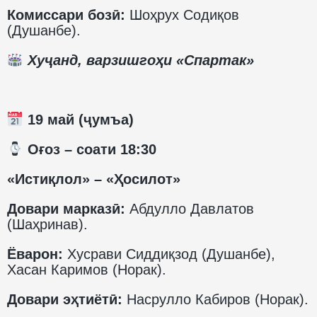
Комиссари бозӣ:
Шоҳрух Содиқов
(Душанбе).
Хуҷанд, варзишгоҳи «Спартак»
19 май (ҷумъа)
️ Оғоз – соати 18:30
«Истиқлол» – «Ҳосилот»
Довари марказӣ:
Абдулло Давлатов
(Шаҳринав).
Ёварон:
Хусрави Сиддиқзод (Душанбе),
Хасан Каримов (Норак).
Довари эҳтиётӣ:
Насрулло Кабиров (Норак).