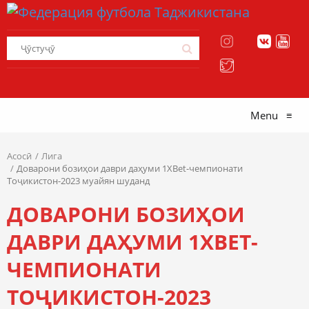
Menu
≡
Асосӣ
Лига
Доварони бозиҳои даври даҳуми 1XBet-чемпионати
Тоҷикистон-2023 муайян шуданд
ДОВАРОНИ БОЗИҲОИ
ДАВРИ ДАҲУМИ 1XBET-
ЧЕМПИОНАТИ
ТОҶИКИСТОН-2023