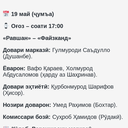
19 май (ҷумъа)
️ Оғоз – соати 17:00
«Равшан» – «Файзканд»
Довари марказӣ:
Гулмуроди Саъдулло
(Душанбе).
Ёварон:
Вафо Қараев, Холмурод
Абдусаломов (ҳарду аз Шаҳринав).
Довари эҳтиётӣ:
Қурбонмурод Шарифов
(Ҳисор).
Нозири доварон:
Умед Раҳимов (Бохтар).
Комиссари бозӣ:
Суҳроб Ҳамидов (Рӯдакӣ).