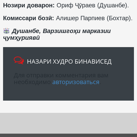
Нозири доварон:
Ориф Ҷӯраев (Душанбе).
Комиссари бозӣ:
Алишер Парпиев (Бохтар).
Душанбе, Варзишгоҳи марказии
ҷумҳуриявӣ
НАЗАРИ ХУДРО БИНАВИСЕД
Для отправки комментария вам
необходимо
авторизоваться
.