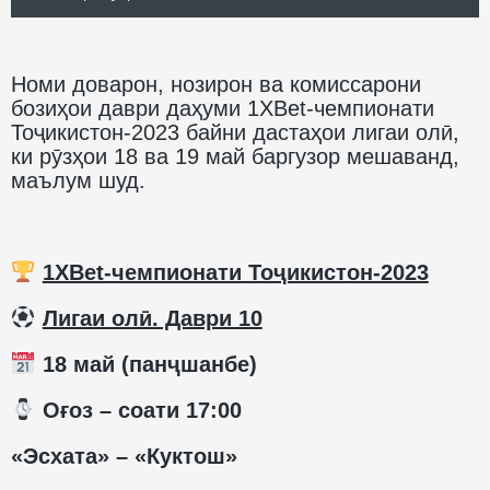
Номи доварон, нозирон ва комиссарони
бозиҳои даври даҳуми 1XBet-чемпионати
Тоҷикистон-2023 байни дастаҳои лигаи олӣ,
ки рӯзҳои 18 ва 19 май баргузор мешаванд,
маълум шуд.
1XBet-чемпионати Тоҷикистон-2023
️
Лигаи олӣ. Даври 10
18 май (панҷшанбе)
️ Оғоз – соати 17:00
«Эсхата» – «Куктош»