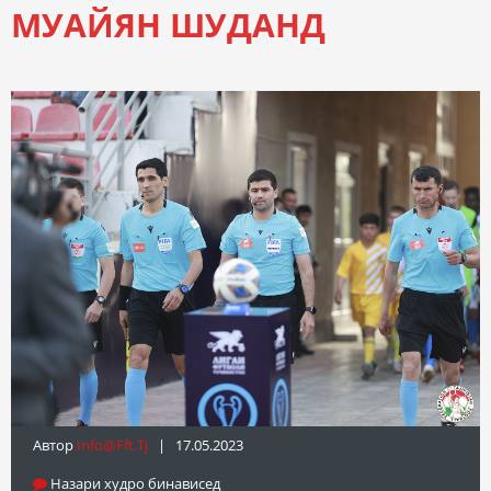
МУАЙЯН ШУДАНД
Автор
Info@fft.tj
| 17.05.2023
Назари худро бинависед