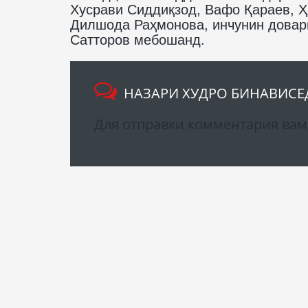
Хусрави Сиддиқзод, Вафо Қараев, 
Дилшода Раҳмонова, инчунин довар
Сатторов мебошанд.
НАЗАРИ ХУДРО БИНАВИСЕ
Для отправки комментария ва