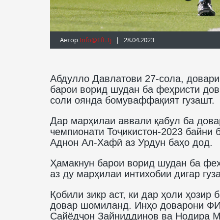
Автор
Info@fft.tj
| 28.04.2023
Абдулло Давлатови 27-сола, довар
барои ворид шудан ба феҳристи до
соли оянда бомуваффақият гузашт.
Дар марҳилаи аввали қабул ба дова
чемпионати Тоҷикистон-2023 байни 
Аднон Ал-Хафӣ аз Урдун баҳо дод.
Ҳамакнун барои ворид шудан ба фе
аз ду марҳилаи интихобии дигар гуз
Қобили зикр аст, ки дар ҳоли ҳозир 
довар шомиланд. Инҳо доварони ФИ
Сайёдҷон Зайниддинов ва Нодира М