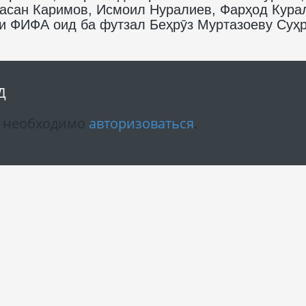
Ҳасан Каримов, Исмоил Нуралиев, Фарҳод Кура
и ФИФА оид ба футзал Беҳрӯз Муртазоеву Суҳ
Д
м необходимо
авторизоваться
.