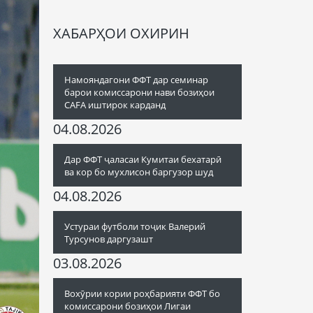
ХАБАРҲОИ ОХИРИН
Намояндагони ФФТ дар семинар
барои комиссарони нави бозиҳои
CAFA иштирок карданд
04.08.2026
Дар ФФТ ҷаласаи Кумитаи бехатарӣ
ва кор бо мухлисон баргузор шуд
04.08.2026
Устураи футболи тоҷик Валерий
Турсунов даргузашт
03.08.2026
Вохӯрии кории роҳбарияти ФФТ бо
комиссарони бозиҳои Лигаи