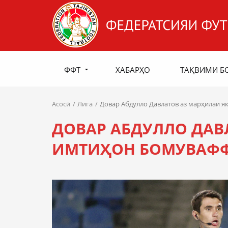
ФФТ
ХАБАРҲО
ТАҚВИМИ Б
Асосӣ
Лига
Довар Абдулло Давлатов аз марҳилаи 
ДОВАР АБДУЛЛО ДАВ
ИМТИҲОН БОМУВАФФ