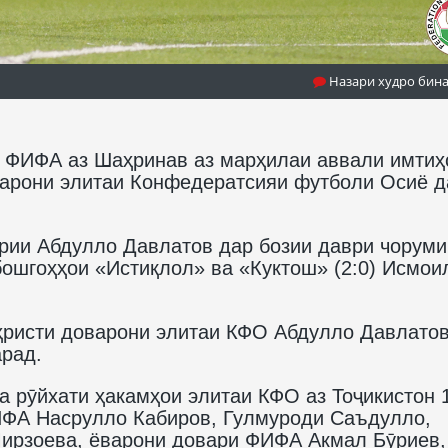
Назари худро бин
и ФИФА аз Шаҳринав аз марҳилаи аввали имтиҳ
варони элитаи Конфедератсияи футболи Осиё д
рии Абдулло Давлатов дар бозии даври чоруми
бошгоҳҳои «Истиқлол» ва «Куктош» (2:0) Исмои
ҳристи доварони элитаи КФО Абдулло Давлато
арад.
ба рӯйхати ҳакамҳои элитаи КФО аз Тоҷикистон 
ФА Насрулло Кабиров, Гулмуроди Саъдулло,
ирзоева, ёварони довари ФИФА Акмал Бӯриев,