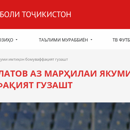
ОЗИҲО
ТАЪЛИМИ МУРАББИЁН
ТВ ФУТБ
якуми имтиҳон бомуваффақият гузашт
ЛАТОВ АЗ МАРҲИЛАИ ЯКУМ
АҚИЯТ ГУЗАШТ