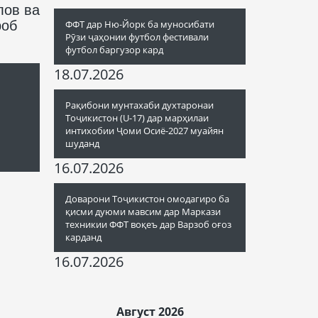
лов ва
роб
ФФТ дар Ню-Йорк ба муносибати
Рӯзи ҷаҳонии футбол фестивали
футбол баргузор кард
18.07.2026
Рақибони мунтахаби духтаронаи
Тоҷикистон (U-17) дар марҳилаи
интихобии Ҷоми Осиё-2027 муайян
шуданд
16.07.2026
Доварони Тоҷикистон омодагиро ба
қисми дуюми мавсим дар Маркази
техникии ФФТ воқеъ дар Варзоб оғоз
карданд
16.07.2026
Август 2026