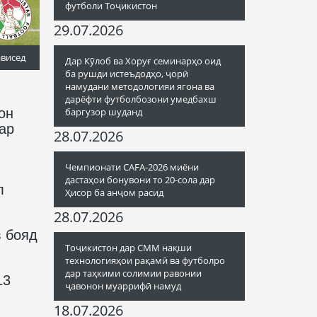
футболи Тоҷикистон
29.07.2026
ависед
Дар Кӯлоб ва Хоруғ семинарҳо оид
ба рушди истеъдодҳо, ҷорӣ
намудани методологияи ягона ва
дарёфти футболбозони умедбахш
он
баргузор шуданд
ар
28.07.2026
Чемпионати CAFA-2026 миёни
дастаҳои бонувони то 20-сола дар
л
Ҳисор ба анҷом расид
28.07.2026
в бояд
Тоҷикистон дар СММ нақши
технологияҳои рақамӣ ва футболро
дар таҳкими солимии равонии
13
ҷавонон муаррифӣ намуд
18.07.2026