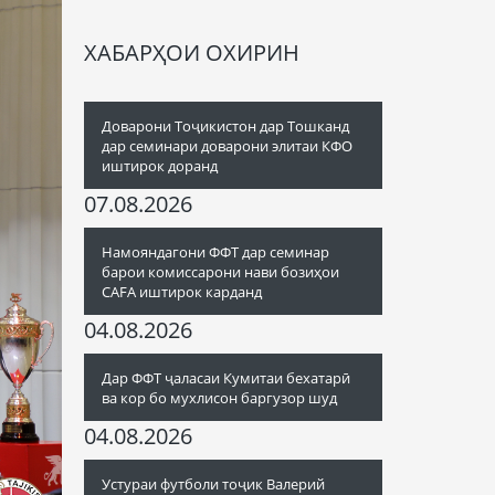
ХАБАРҲОИ ОХИРИН
Доварони Тоҷикистон дар Тошканд
дар семинари доварони элитаи КФО
иштирок доранд
07.08.2026
Намояндагони ФФТ дар семинар
барои комиссарони нави бозиҳои
CAFA иштирок карданд
04.08.2026
Дар ФФТ ҷаласаи Кумитаи бехатарӣ
ва кор бо мухлисон баргузор шуд
04.08.2026
Устураи футболи тоҷик Валерий