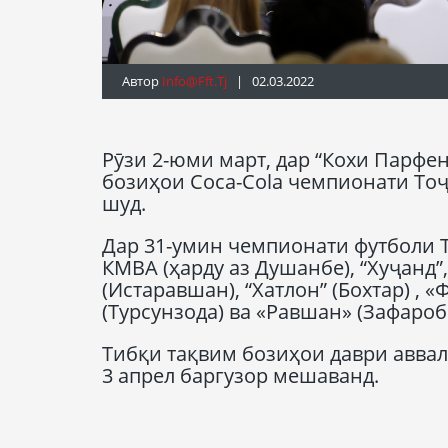
Автор
Info@fft.tj
| 02.03.2022
Рӯзи 2-юми март, дар “Кохи Парф
бозиҳои Coca-Cola чемпионати Тоҷ
шуд.
Дар 31-умин чемпионати футболи Т
КМВА (ҳарду аз Душанбе), “Хуҷанд”,
(Истаравшан), “Хатлон” (Бохтар) , 
(Турсунзода) ва «Равшан» (Зафароб
Тибқи тақвим бозиҳои даври аввал
3 апрел баргузор мешаванд.