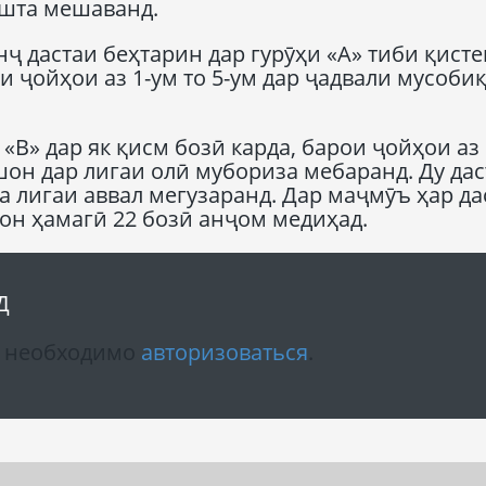
ошта мешаванд.
нҷ дастаи беҳтарин дар гурӯҳи «А» тиби қист
ои ҷойҳои аз 1-ум то 5-ум дар ҷадвали мусоби
«В» дар як қисм бозӣ карда, барои ҷойҳои аз 
шон дар лигаи олӣ мубориза мебаранд. Ду да
 лигаи аввал мегузаранд. Дар маҷмӯъ ҳар да
он ҳамагӣ 22 бозӣ анҷом медиҳад.
Д
м необходимо
авторизоваться
.