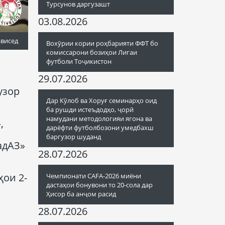
Турсунов даргузашт
03.08.2026
ависед
Вохӯрии кории роҳбарияти ФФТ бо
комиссарони бозиҳои Лигаи
футболи Тоҷикистон
29.07.2026
узор
Дар Кӯлоб ва Хоруғ семинарҳо оид
ба рушди истеъдодҳо, ҷорӣ
намудани методологияи ягона ва
,
дарёфти футболбозони умедбахш
баргузор шуданд
ТадАЗ»
28.07.2026
ҳои 2-
Чемпионати CAFA-2026 миёни
дастаҳои бонувони то 20-сола дар
Ҳисор ба анҷом расид
28.07.2026