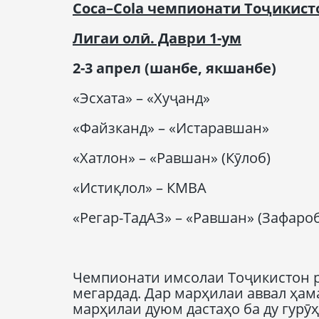
Coca
–
Cola
чемпионати
Тоҷикист
Лигаи олӣ. Даври 1-ум
2-3 апрел (шанбе, якшанбе)
«Эсхата» – «Хуҷанд»
«Файзканд» – «Истаравшан»
«Хатлон» – «Равшан» (Кӯлоб)
«Истиқлол» – КМВА
«Регар-ТадАЗ» – «Равшан» (Зафаро
Чемпионати имсолаи Тоҷикистон рӯ
мегардад. Дар марҳилаи аввал ҳама
марҳилаи дуюм дастаҳо ба ду гурӯ