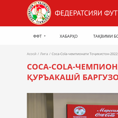
ФФТ
ХАБАРҲО
ТАҚВИМИ Б
Асосӣ
Лига
Coca-Cola-чемпионати Тоҷикистон-2022
COCA-COLA-ЧЕМПИОН
ҚУРЪАКАШӢ БАРГУЗО