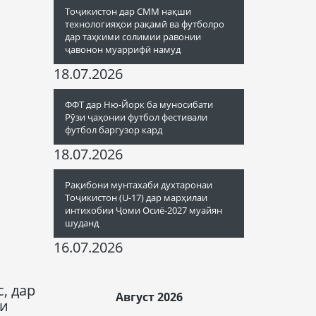
Тоҷикистон дар СММ нақши
технологияҳои рақамӣ ва футболро
дар таҳкими солимии равонии
ҷавонон муаррифӣ намуд
18.07.2026
ФФТ дар Ню-Йорк ба муносибати
Рӯзи ҷаҳонии футбол фестивали
футбол баргузор кард
18.07.2026
Рақибони мунтахаби духтаронаи
Тоҷикистон (U-17) дар марҳилаи
интихобии Ҷоми Осиё-2027 муайян
шуданд
16.07.2026
, дар
Август 2026
аи