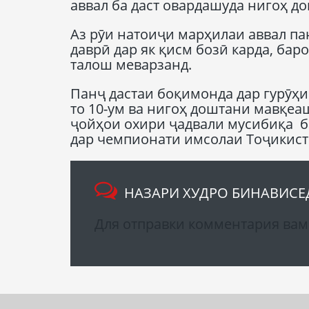
аввал ба даст овардашуда нигоҳ д
Аз рӯи натоиҷи марҳилаи аввал па
даврӣ дар як қисм бозӣ карда, бар
талош меварзанд.
Панҷ дастаи боқимонда дар гурӯҳи 
то 10-ум ва нигоҳ доштани мавқеа
ҷойҳои охири ҷадвали мусибиқа ба
дар чемпионати имсолаи Тоҷикист
НАЗАРИ ХУДРО БИНАВИСЕ
Для отправки комментария ва