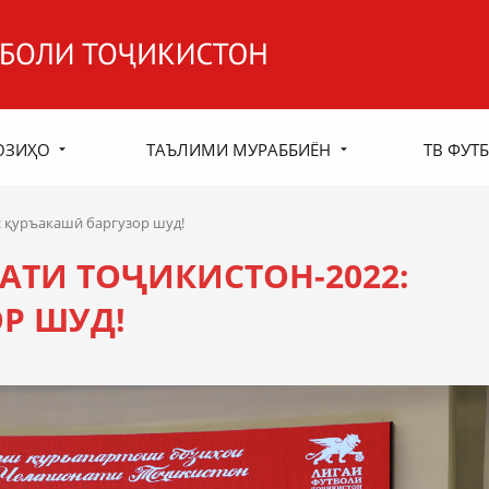
ОЗИҲО
ТАЪЛИМИ МУРАББИЁН
ТВ ФУТБ
: қуръакашӣ баргузор шуд!
АТИ ТОҶИКИСТОН-2022:
Р ШУД!