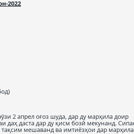
он
-2022
бод)
зи 2 апрел оғоз шуда, дар ду марҳила доир
и даҳ даста дар ду қисм бозӣ мекунанд. Сипас
ҳ тақсим мешаванд ва имтиёзҳои дар марҳил