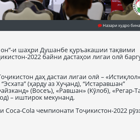
Назари худро бин
енон”-и шаҳри Душанбе қуръакашии тақвими
икистон-2022 байни дастаҳои лигаи олӣ барг
оҷикистон даҳ дастаи лигаи олӣ – «Истиқлол»
 “Эсхата” (ҳарду аз Хуҷанд), “Истаравшан”
«Файзканд» (Восеъ), «Равшан» (Кӯлоб), «Регар-
од) – иштирок мекунанд.
и Coca-Cola чемпионати Тоҷикистон-2022 рӯз