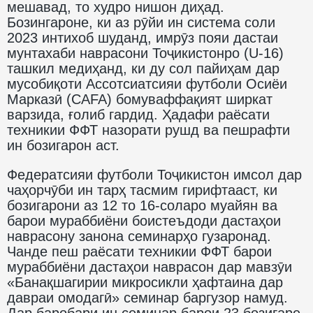
мешавад, то худро нишон диҳад.
Бозингароне, ки аз рӯйи ин система соли
2023 интихоб шуданд, имрӯз пояи дастаи
мунтахаби наврасони Тоҷикистонро (U-16)
ташкил медиҳанд, ки ду сол пайиҳам дар
мусобиқоти Ассотсиатсияи футболи Осиёи
Марказӣ (CAFA) бомуваффақият ширкат
варзида, ғолиб гардид. Ҳадафи раёсати
техникии ФФТ назорати рушд ва пешрафти
ин бозигарон аст.
Федератсияи футболи Тоҷикистон имсол дар
чаҳорчӯби ин тарҳ тасмим гирифтааст, ки
бозигарони аз 12 то 16-соларо муайян ва
барои мураббиёни боистеъдоди дастаҳои
наврасону занона семинарҳо гузаронад.
Чанде пеш раёсати техникии ФФТ барои
мураббиёни дастаҳои наврасон дар мавзӯи
«Банақшагирии микросикли ҳафтаина дар
давраи омодагӣ» семинар баргузор намуд.
Дар баробари ин семинар барои 23 бозигаре,