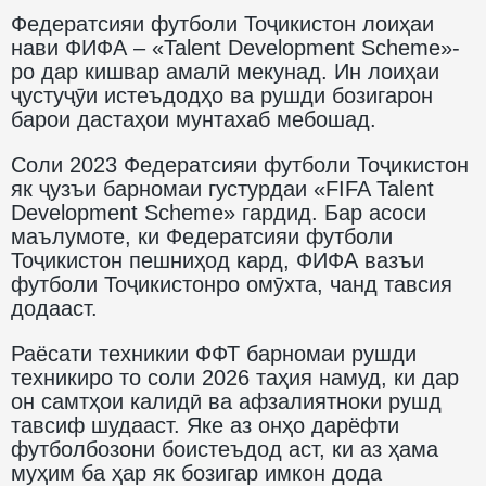
Федератсияи футболи Тоҷикистон лоиҳаи
нави ФИФА – «Talent Development Scheme»-
ро дар кишвар амалӣ мекунад. Ин лоиҳаи
ҷустуҷӯи истеъдодҳо ва рушди бозигарон
барои дастаҳои мунтахаб мебошад.
Соли 2023 Федератсияи футболи Тоҷикистон
як ҷузъи барномаи густурдаи «FIFA Talent
Development Scheme» гардид. Бар асоси
маълумоте, ки Федератсияи футболи
Тоҷикистон пешниҳод кард, ФИФА вазъи
футболи Тоҷикистонро омӯхта, чанд тавсия
додааст.
Раёсати техникии ФФТ барномаи рушди
техникиро то соли 2026 таҳия намуд, ки дар
он самтҳои калидӣ ва афзалиятноки рушд
тавсиф шудааст. Яке аз онҳо дарёфти
футболбозони боистеъдод аст, ки аз ҳама
муҳим ба ҳар як бозигар имкон дода