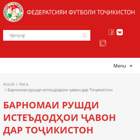
Menu
≡
Асосӣ
Лига
Барномаи рушди истеъдодҳои ҷавон дар Тоҷикистон
БАРНОМАИ РУШДИ
ИСТЕЪДОДҲОИ ҶАВОН
ДАР ТОҶИКИСТОН