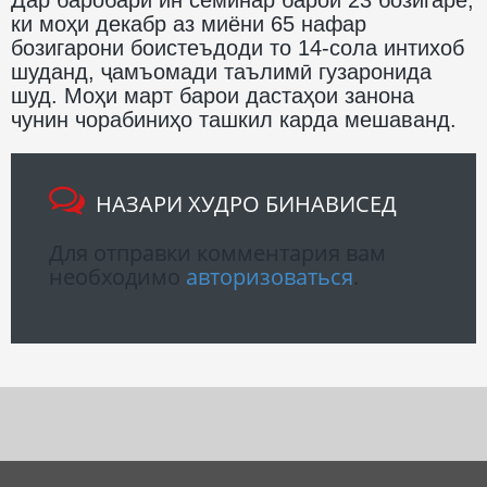
ки моҳи декабр аз миёни 65 нафар
бозигарони боистеъдоди то 14-сола интихоб
шуданд, ҷамъомади таълимӣ гузаронида
шуд. Моҳи март барои дастаҳои занона
чунин чорабиниҳо ташкил карда мешаванд.
НАЗАРИ ХУДРО БИНАВИСЕД
Для отправки комментария вам
необходимо
авторизоваться
.