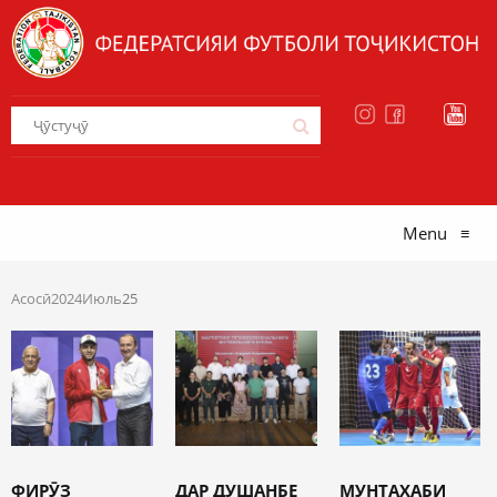
Menu
≡
Асосӣ
2024
Июль
25
ФИРӮЗ
ДАР ДУШАНБЕ
МУНТАХАБИ