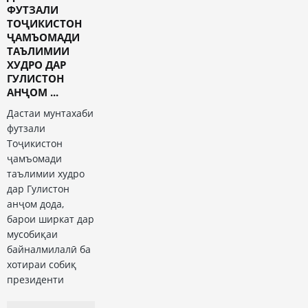
ФУТЗАЛИ
ТОҶИКИСТОН
ҶАМЪОМАДИ
ТАЪЛИМИИ
ХУДРО ДАР
ГУЛИСТОН
АНҶОМ ...
Дастаи мунтахаби
футзали
Тоҷикистон
ҷамъомади
таълимии худро
дар Гулистон
анҷом дода,
барои ширкат дар
мусобиқаи
байналмилалӣ ба
хотираи собиқ
президенти