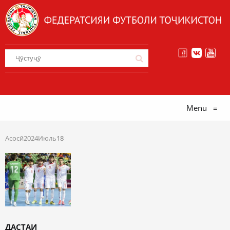
Menu
≡
Асосӣ
2024
Июль
18
ДАСТАИ