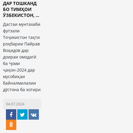
ДАР ТОШКАНД
БО ТИМҲОИ
ӮЗБЕКИСТОН, ...
Дастаи мунтахаби
футзали
Тоҷикистон таҳти
роҳбарии Пайрав
Воҳидов дар
доираи омодагӣ
ба Ҷоми
ҷаҳон-2024 дар
мусобиқаи
байналмилалии
дӯстона ба хотири
04.07.2024