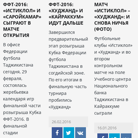
ФФТ-2016:
ФФТ-2016:
МАТЧ
«ИСТИКЛОЛ» И
«ХУДЖАНД» И
«ИСТИКЛОЛ» –
«САРОЙКАМАР»
«КАЙРАККУМ»
«ХУДЖАНД»: И
СЫГРАЮТ В
ИДУТ ДАЛЬШЕ
СНОВА НИЧЬЯ
МАТЧЕ
(ФОТО)
Завершился
ОТКРЫТИЯ
Футбольные
предварительный
В офисе
клубы «Истиклол»
этап розыгрыша
Федерации
и «Худжанд» и во
Кубка Федерации
футбола
втором
футбола
Таджикистана
контрольном
Таджикистана в
сегодня, 29
матче на поле
согдийской зоне.
февраля,
Учебного центра
По его итогам в
состоялась
Национального
финальную часть
жеребьевка
банка
турнира
календаря игр
Таджикистана в
пробились
финальной части
Кайраккуме
«Худжанд»
розыгрыша Кубка
сыграли
ФФТ-2016. В
26.02.2016
финальной
16.01.2016
стадии