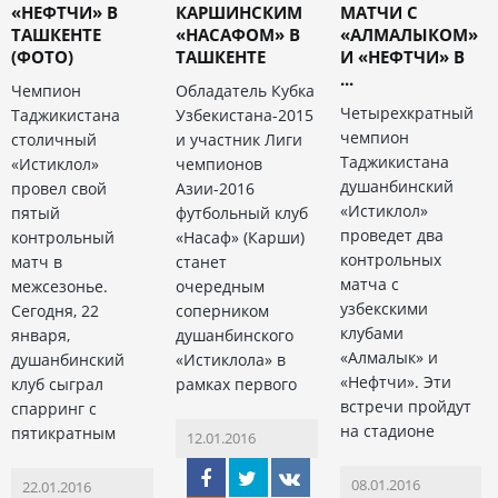
«НЕФТЧИ» В
КАРШИНСКИМ
МАТЧИ С
ТАШКЕНТЕ
«НАСАФОМ» В
«АЛМАЛЫКОМ»
(ФОТО)
ТАШКЕНТЕ
И «НЕФТЧИ» В
...
Чемпион
Обладатель Кубка
Четырехкратный
Таджикистана
Узбекистана-2015
чемпион
столичный
и участник Лиги
Таджикистана
«Истиклол»
чемпионов
душанбинский
провел свой
Азии-2016
«Истиклол»
пятый
футбольный клуб
проведет два
контрольный
«Насаф» (Карши)
контрольных
матч в
станет
матча с
межсезонье.
очередным
узбекскими
Сегодня, 22
соперником
клубами
января,
душанбинского
«Алмалык» и
душанбинский
«Истиклола» в
«Нефтчи». Эти
клуб сыграл
рамках первого
встречи пройдут
спарринг с
на стадионе
пятикратным
12.01.2016
08.01.2016
22.01.2016