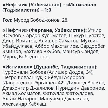
«Нефтчи» (Узбекистан) – «Истиклол»
(Таджикистан) – 1:0
Гол:
Мурод Бободжонов, 28.
«Нефтчи» (Фергана, Узбекистан):
Уткир
Юсупов, Сардор Кульматов, Шукур Пулатов,
Диер Ирматов, Алишер Саматов, Мухсин
Убайдуллаев, Аббос Махсталиев, Сардорбек
Эминов, Бахтиер Якубов, Мансур Саидов,
Мурод Бободжонов.
«Истиклол» (Душанбе, Таджикистан):
Курбонали Бобоев (Алишер Додов, 64),
Петро Ковальчук, Сиёвуш Асроров
(Давронджон Эргашев, 42), Дилшод Восиев,
Джахонгир Джалилов, Нуриддин Давронов,
Акмал Холматов, Фатхулло Фатхуллоев,
Ахтам Назаров, Манучехр Джалилов,
Александр Каблаш.