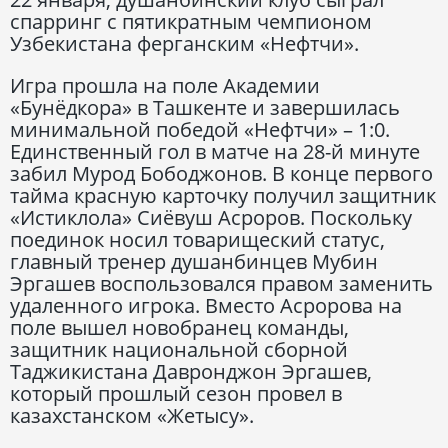
спарринг с пятикратным чемпионом
Узбекистана ферганским «Нефтчи».
Игра прошла на поле Академии
«Бунёдкора» в Ташкенте и завершилась
минимальной победой «Нефтчи» – 1:0.
Единственный гол в матче на 28-й минуте
забил Мурод Бободжонов. В конце первого
тайма красную карточку получил защитник
«Истиклола» Сиёвуш Асроров. Поскольку
поединок носил товарищеский статус,
главный тренер душанбинцев Мубин
Эргашев воспользовался правом заменить
удаленного игрока. Вместо Асророва на
поле вышел новобранец команды,
защитник национальной сборной
Таджикистана Давронджон Эргашев,
который прошлый сезон провел в
казахстанском «Жетысу».