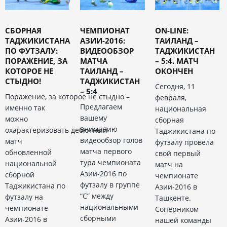
СБОРНАЯ
ЧЕМПИОНАТ
ON-LINE:
ТАДЖИКИСТАНА
АЗИИ-2016:
ТАИЛАНД –
ПО ФУТЗАЛУ:
ВИДЕООБЗОР
ТАДЖИКИСТАН
ПОРАЖЕНИЕ, ЗА
МАТЧА
– 5:4. МАТЧ
КОТОРОЕ НЕ
ТАИЛАНД –
ОКОНЧЕН
СТЫДНО!
ТАДЖИКИСТАН
Сегодня, 11
– 5:4
Поражение, за которое не стыдно –
февраля,
Предлагаем
именно так
национальная
вашему
можно
сборная
вниманию
охарактеризовать дебютный
Таджикистана по
видеообзор голов
матч
футзалу провела
матча первого
обновленной
свой первый
тура чемпионата
национальной
матч на
Азии-2016 по
сборной
чемпионате
футзалу в группе
Таджикистана по
Азии-2016 в
“С” между
футзалу на
Ташкенте.
национальными
чемпионате
Соперником
сборными
Азии-2016 в
нашей команды