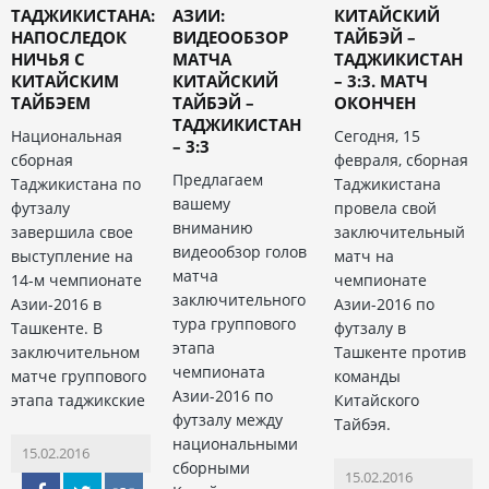
ТАДЖИКИСТАНА:
АЗИИ:
КИТАЙСКИЙ
НАПОСЛЕДОК
ВИДЕООБЗОР
ТАЙБЭЙ –
НИЧЬЯ С
МАТЧА
ТАДЖИКИСТАН
КИТАЙСКИМ
КИТАЙСКИЙ
– 3:3. МАТЧ
ТАЙБЭЕМ
ТАЙБЭЙ –
ОКОНЧЕН
ТАДЖИКИСТАН
Национальная
Сегодня, 15
– 3:3
сборная
февраля, сборная
Предлагаем
Таджикистана по
Таджикистана
вашему
футзалу
провела свой
вниманию
завершила свое
заключительный
видеообзор голов
выступление на
матч на
матча
14-м чемпионате
чемпионате
заключительного
Азии-2016 в
Азии-2016 по
тура группового
Ташкенте. В
футзалу в
этапа
заключительном
Ташкенте против
чемпионата
матче группового
команды
Азии-2016 по
этапа таджикские
Китайского
футзалу между
Тайбэя.
национальными
15.02.2016
сборными
15.02.2016