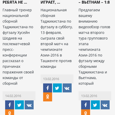
РЕБЯТА НЕ ...
ИГРАЕТ, ...
– ВЬЕТНАМ – 1:8
Главный тренер
Национальная
Предлагаем
национальной
сборная
вашему
сборной
Таджикистана по
вниманию
Таджикистана по
футзалу в субботу,
видеообзор голов
футзалу Хусейн
13 февраля,
матча второго
Шодиев на
сыграла свой
тура группового
послематчевой
второй матч на
этапа
пресс-
чемпионате
чемпионата
конференции
Азии-2016 в
Азии-2016 по
рассказал о
Ташкенте против
футзалу между
причинах
команды
сборными
поражения своей
Таджикистана и
команды от
Вьетнама,
13.02.2016
сборной
который
14.02.2016
13.02.2016