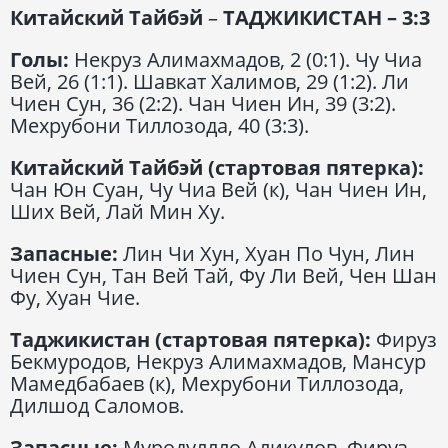
Китайский Тайбэй
–
ТАДЖИКИСТАН – 3:3
Голы:
Некруз Алимахмадов, 2 (0:1). Чу Чиа
Вей, 26 (1:1). Шавкат Халимов, 29 (1:2). Ли
Чиен Сун, 36 (2:2). Чан Чиен Ин, 39 (3:2).
Мехрубони Тиллозода, 40 (3:3).
Китайский Тайбэй (стартовая пятерка):
Чан Юн Суан, Чу Чиа Вей (к), Чан Чиен Ин,
Ших Вей, Лай Мин Ху.
Запасные:
Лин Чи Хун, Хуан По Чун, Лин
Чиен Сун, Тан Вей Тай, Фу Ли Вей, Чен Шан
Фу, Хуан Чие.
Таджикистан (стартовая пятерка):
Фируз
Бекмуродов, Некруз Алимахмадов, Мансур
Мамедбабаев (к), Мехрубони Тиллозода,
Дилшод Саломов.
Запасные:
Муродуллло Аликулов, Фируз