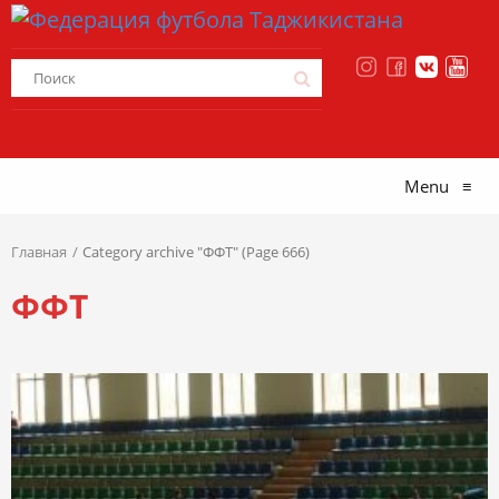
Menu
≡
Главная
Category archive "ФФТ" (Page 666)
ФФТ