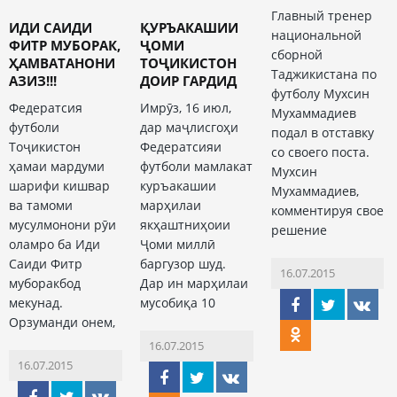
Главный тренер
ИДИ САИДИ
ҚУРЪАКАШИИ
национальной
ФИТР МУБОРАК,
ҶОМИ
сборной
ҲАМВАТАНОНИ
ТОҶИКИСТОН
Таджикистана по
АЗИЗ!!!
ДОИР ГАРДИД
футболу Мухсин
Федератсия
Имрӯз, 16 июл,
Мухаммадиев
футболи
дар маҷлисгоҳи
подал в отставку
Тоҷикистон
Федератсияи
со своего поста.
ҳамаи мардуми
футболи мамлакат
Мухсин
шарифи кишвар
куръакашии
Мухаммадиев,
ва тамоми
марҳилаи
комментируя свое
мусулмонони рӯи
якҳаштниҳоии
решение
оламро ба Иди
Ҷоми миллӣ
Саиди Фитр
баргузор шуд.
16.07.2015
муборакбод
Дар ин марҳилаи
мекунад.
мусобиқа 10
Орзуманди онем,
16.07.2015
16.07.2015