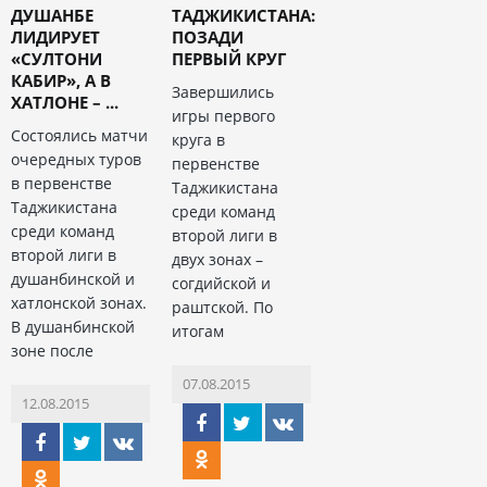
ДУШАНБЕ
ТАДЖИКИСТАНА:
ЛИДИРУЕТ
ПОЗАДИ
«СУЛТОНИ
ПЕРВЫЙ КРУГ
КАБИР», А В
Завершились
ХАТЛОНЕ – ...
игры первого
Состоялись матчи
круга в
очередных туров
первенстве
в первенстве
Таджикистана
Таджикистана
среди команд
среди команд
второй лиги в
второй лиги в
двух зонах –
душанбинской и
согдийской и
хатлонской зонах.
раштской. По
В душанбинской
итогам
зоне после
07.08.2015
12.08.2015